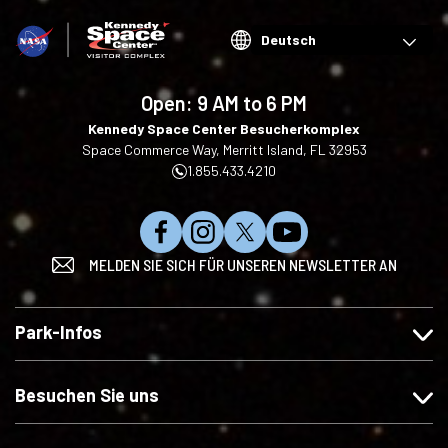
Choose
your
language
Open:
9 AM to 6 PM
Kennedy Space Center Besucherkomplex
Space Commerce Way, Merritt Island, FL 32953
1.855.433.4210
M
F
F
A
MELDEN SIE SICH FÜR UNSEREN NEWSLETTER AN
ö
o
o
u
g
l
l
f
e
g
g
Y
Park-Infos
n
e
e
o
S
n
n
u
i
S
S
T
Besuchen Sie uns
e
i
i
u
u
e
e
b