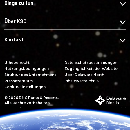
Dinge zu tun
n
u
u
e
s
n
n
a
a
s
s
b
Über KSC
u
a
a
o
f
u
u
n
F
f
f
n
Kontakt
a
I
X
i
c
n
e
e
s
r
Urheberrecht
Datenschutzbestimmungen
b
t
e
Nutzungsbedingungen
Zugänglichkeit der Website
o
a
n
Struktur des Unternehmens
Über Delaware North
o
g
Pressezentrum
Inhaltsverzeichnis
k
r
Cookie-Einstellungen
a
© 2026 DNC Parks & Resorts.
T
m
Alle Rechte vorbehalten.
e
i
l
d