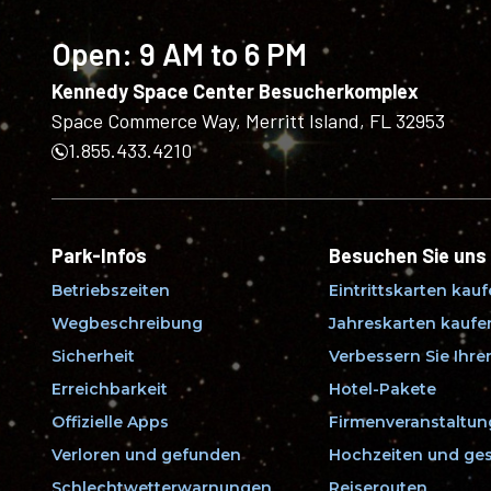
Open:
9 AM to 6 PM
Kennedy Space Center Besucherkomplex
Space Commerce Way, Merritt Island, FL 32953
1.855.433.4210
Park-Infos
Besuchen Sie uns
Betriebszeiten
Eintrittskarten kau
Wegbeschreibung
Jahreskarten kaufe
Sicherheit
Verbessern Sie Ihr
Erreichbarkeit
Hotel-Pakete
Offizielle Apps
Firmenveranstaltu
Verloren und gefunden
Hochzeiten und ges
Schlechtwetterwarnungen
Reiserouten