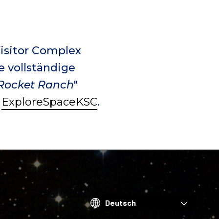
isitor Complex
e vollständige
 Rocket Ranch
"
,
ExploreSpaceKSC
.
Choose