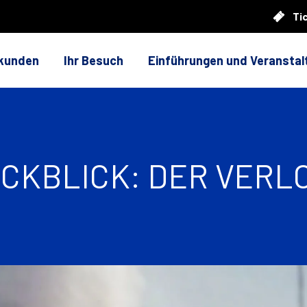
Ti
rkunden
Ihr Besuch
Einführungen und Veransta
KBLICK: DER VERL