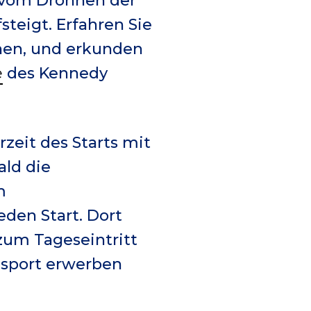
t vom Dröhnen der
steigt. Erfahren Sie
nnen, und erkunden
e
des Kennedy
zeit des Starts mit
ld die
m
eden Start. Dort
 zum Tageseintritt
ansport erwerben