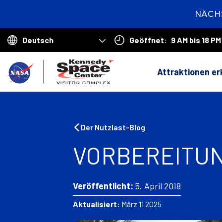
NÄCH
2
days
2
Geöffnet:
9 AM bis 18 PM
hours
4
Choose
minut
your
Z
language
Attraktionen e
u
r
ü
Der Nutzlast-Blog
c
VORBEREITUN
k
n
Veröffentlicht:
5. April 2018
a
Aktualisiert:
März 11 2025
c