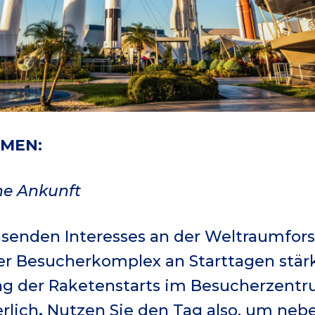
MMEN:
he Ankunft
senden Interesses an der Weltraumfor
der Besucherkomplex an Starttagen stär
ng der Raketenstarts im Besucherzentru
rlich
.
Nutzen Sie den Tag also, um neb