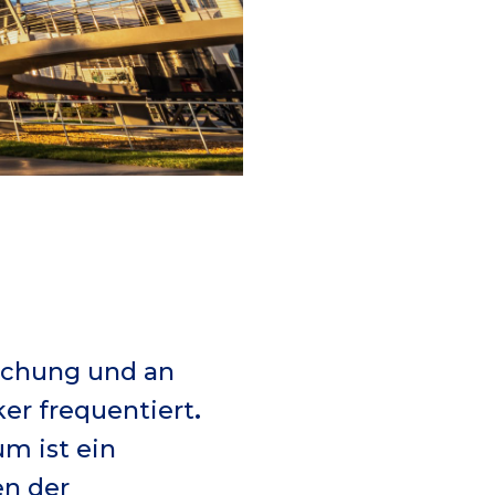
schung und an
ker frequentiert
.
m ist ein
en der