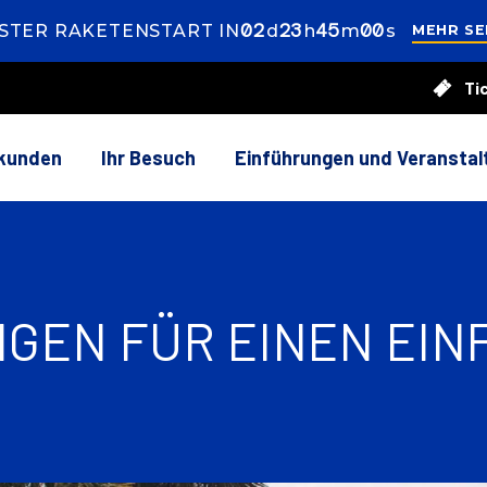
02
ays
23
ours
44
inutes
59
econds
STER RAKETENSTART IN
d
h
m
s
MEHR SE
3
Ti
5
es
rkunden
Ihr Besuch
Einführungen und Veransta
GEN FÜR EINEN EI