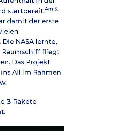
ufenthalt in der
Am 5.
d startbereit.
ar damit der erste
vielen
 Die NASA lernte,
Raumschiff fliegt
n. Das Projekt
 ins All im Rahmen
w.
ne-3-Rakete
t.