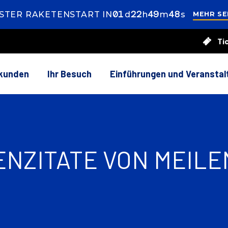
01
ay
22
ours
49
inutes
45
econds
STER RAKETENSTART IN
d
h
m
s
MEHR SE
Ti
0
es
rkunden
Ihr Besuch
Einführungen und Veransta
NZITATE VON MEILE