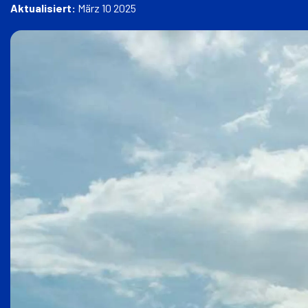
h
Aktualisiert:
März 10 2025
H
a
u
s
e