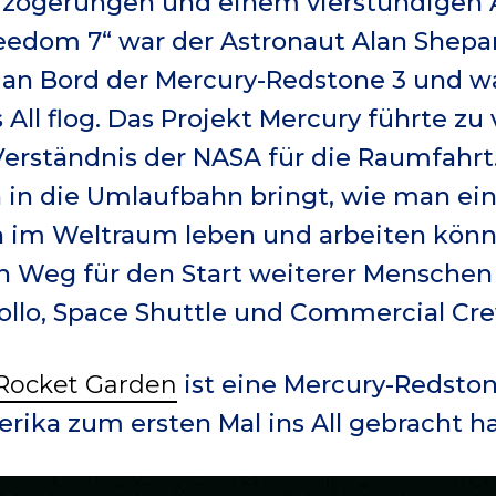
zögerungen und einem vierstündigen A
eedom 7“ war der Astronaut Alan Shepar
er an Bord der Mercury-Redstone 3 und w
 All flog. Das Projekt Mercury führte zu 
rständnis der NASA für die Raumfahrt.
n die Umlaufbahn bringt, wie man ein 
 im Weltraum leben und arbeiten könne
 Weg für den Start weiterer Menschen
llo, Space Shuttle und Commercial Cre
Rocket Garden
ist eine Mercury-Redsto
erika zum ersten Mal ins All gebracht ha