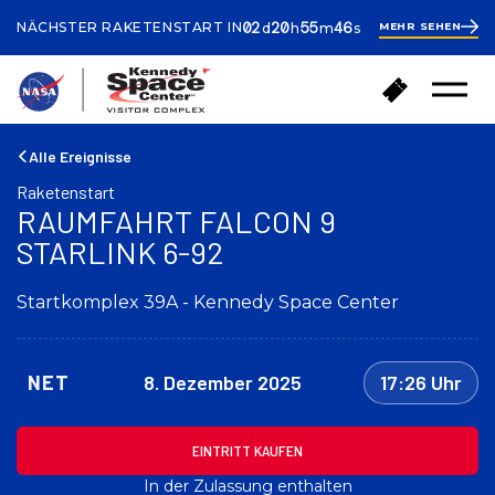
ays
ours
inutes
econds
02
20
55
45
NÄCHSTER RAKETENSTART IN
MEHR SEHEN
d
h
m
s
2
days
20
hours
56
Z
T
minutes
Menü
u
i
öffnen
r
c
ü
k
Alle Ereignisse
c
e
Raketenstart
k
t
RAUMFAHRT FALCON 9
n
s
a
STARLINK 6-92
k
c
a
h
u
Startkomplex 39A - Kennedy Space Center
H
f
a
e
u
n
s
NET
8. Dezember 2025
17:26 Uhr
e
EINTRITT KAUFEN
In der Zulassung enthalten