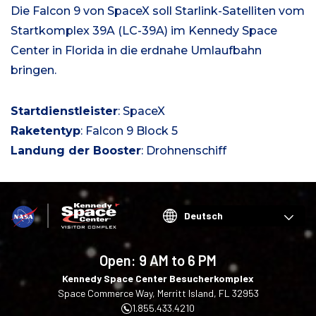
Die Falcon 9 von SpaceX soll Starlink-Satelliten vom
Startkomplex 39A (LC-39A) im Kennedy Space
Center in Florida in die erdnahe Umlaufbahn
bringen.
Startdienstleister
: SpaceX
Raketentyp
: Falcon 9 Block 5
Landung der Booster
: Drohnenschiff
Choose
your
language
Open:
9 AM to 6 PM
Kennedy Space Center Besucherkomplex
Space Commerce Way, Merritt Island, FL 32953
1.855.433.4210