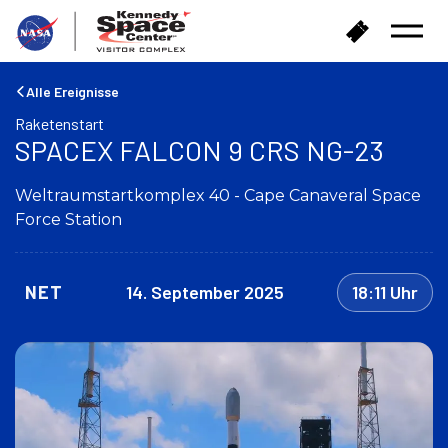
Z
T
Menü
u
i
öffnen
r
c
ü
k
Alle Ereignisse
c
e
Raketenstart
k
t
SPACEX FALCON 9 CRS NG-23
n
s
a
k
c
Weltraumstartkomplex 40 - Cape Canaveral Space
a
h
u
Force Station
H
f
a
e
u
n
NET
14. September 2025
18:11 Uhr
s
e