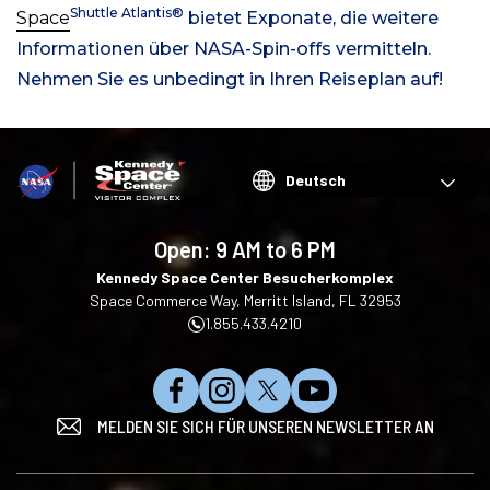
Shuttle Atlantis®
Space
bietet Exponate, die weitere
Informationen über NASA-Spin-offs vermitteln.
Nehmen Sie es unbedingt in Ihren Reiseplan auf!
Choose
your
language
Open:
9 AM to 6 PM
Kennedy Space Center Besucherkomplex
Space Commerce Way, Merritt Island, FL 32953
1.855.433.4210
M
F
F
A
MELDEN SIE SICH FÜR UNSEREN NEWSLETTER AN
ö
o
o
u
g
l
l
f
e
g
g
Y