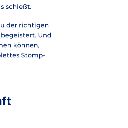
s schießt.
u der richtigen
 begeistert. Und
mmen können,
plettes Stomp-
nft