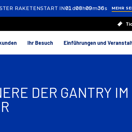
01
ay
08
ours
09
inutes
35
econds
STER RAKETENSTART IN
d
h
m
s
MEHR SE
Ti
es
55
ds
rkunden
Ihr Besuch
Einführungen und Veransta
NERE DER GANTRY IM 
ER