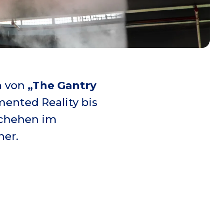
n von
„The Gantry
ented Reality bis
schehen im
her.