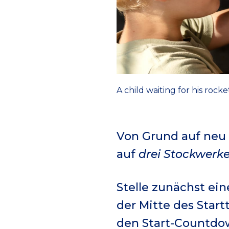
A child waiting for his roc
Von Grund auf neu k
auf
drei Stockwerk
Stelle zunächst ei
der Mitte des Start
den Start-Countdow