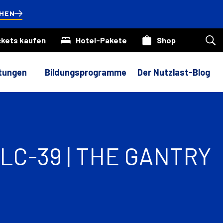
HEN
ckets kaufen
Hotel-Pakete
Shop
Suc
auf
uns
Web
ltungen
Bildungsprogramme
Der Nutzlast-Blog
LC-39 | THE GANTRY