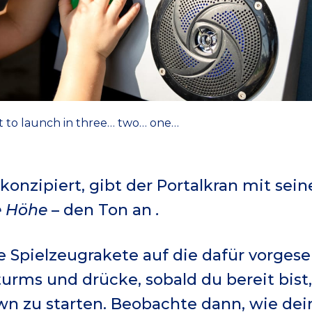
ket to launch in three… two… one…
onzipiert, gibt der Portalkran mit sein
e Höhe
– den Ton an
.
ne Spielzeugrakete auf die dafür vorges
turms und drücke, sobald du bereit bist
n zu starten. Beobachte dann, wie dein