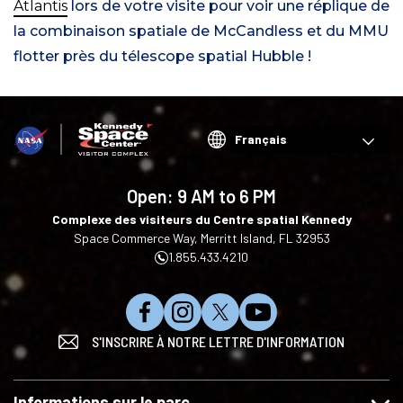
Atlantis
lors de votre visite pour voir une réplique de
la combinaison spatiale de McCandless et du MMU
flotter près du télescope spatial Hubble !
Choose
your
language
Open:
9 AM to 6 PM
Complexe des visiteurs du Centre spatial Kennedy
Space Commerce Way, Merritt Island, FL 32953
1.855.433.4210
N
S
S
S
S'INSCRIRE À NOTRE LETTRE D'INFORMATION
o
u
u
'
u
i
i
a
s
v
v
b
Informations sur le parc