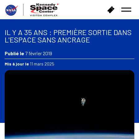
R
A
Ouvrir
e
c
le
t
h
menu
o
e
IL Y A 35 ANS : PREMIÈRE SORTIE DANS
u
t
L'ESPACE SANS ANCRAGE
r
e
à
r
l
Publié le
7 février 2019
d
'
e
Mis à jour le
11 mars 2025
a
s
c
b
c
i
u
l
e
l
i
e
l
t
s