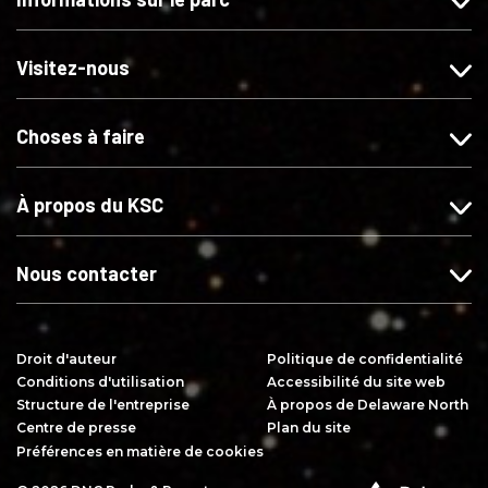
a
e
e
o
i
z
z
n
m
-
-
n
Visitez-nous
e
n
n
e
r
o
o
r
Choses à faire
s
u
u
s
u
s
s
u
r
s
s
r
À propos du KSC
F
u
u
Y
a
r
r
o
c
I
X
u
Nous contacter
e
n
T
b
s
u
o
t
b
Droit d'auteur
Politique de confidentialité
o
a
e
Conditions d'utilisation
Accessibilité du site web
k
g
Structure de l'entreprise
À propos de Delaware North
r
Centre de presse
Plan du site
a
Préférences en matière de cookies
m