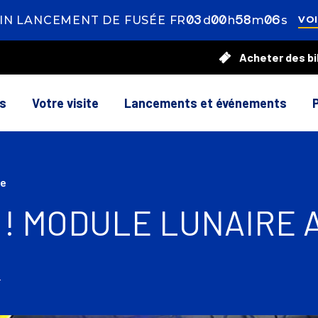
03
ays
00
ours
58
inutes
03
econ
N LANCEMENT DE FUSÉE FR
d
h
m
s
VOI
Acheter des bi
7
ns
Votre visite
Lancements et événements
le
 ! MODULE LUNAIRE 
5