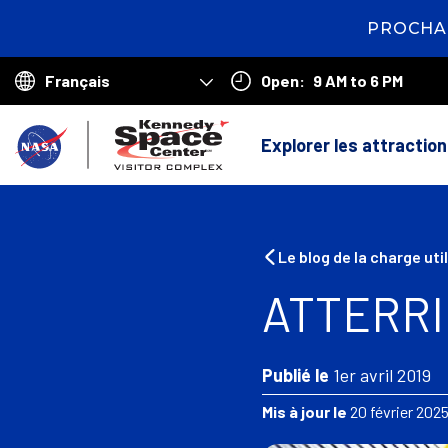
PROCHAI
3
days
58
Open:
9 AM to 6 PM
minutes
2
Choose
seconds
your
R
language
Explorer les attractio
e
t
o
Le blog de la charge uti
u
ATTERRI
r
à
Publié le
1er avril 2019
l
Mis à jour le
20 février 202
'