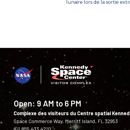
lunaire lors de la sortie ext
Open:
9 AM to 6 PM
Complexe des visiteurs du Centre spatial Kenned
Space Commerce Way, Merritt Island, FL 32953
1.855.433.4210