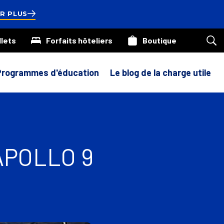
ds
R PLUS
llets
Forfaits hôteliers
Boutique
Rec
sur
not
site
Programmes d'éducation
Le blog de la charge utile
APOLLO 9