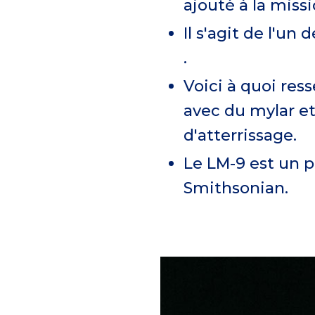
ajouté à la missi
Il s'agit de l'un
.
Voici à quoi res
avec du mylar et
d'atterrissage.
Le LM-9 est un p
Smithsonian.