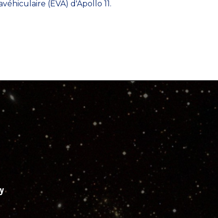
ravéhiculaire (EVA) d'Apollo 11.
y