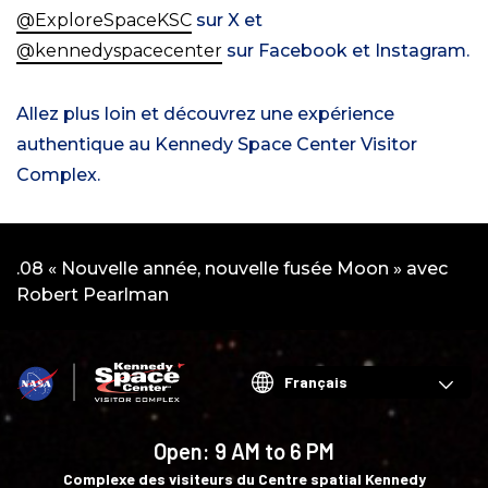
@ExploreSpaceKSC
sur X et
@kennedyspacecenter
sur Facebook et Instagram.
Allez plus loin et découvrez une expérience
authentique au Kennedy Space Center Visitor
Complex.
Vidéo
.08 « Nouvelle année, nouvelle fusée Moon » avec
:
Robert Pearlman
1
Choose
your
language
Open:
9 AM to 6 PM
Complexe des visiteurs du Centre spatial Kennedy