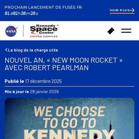
PROCHAIN LANCEMENT DE FUSÉE FR
VOIR PLUS
ay
ours
inutes
econds
1
01
02
38
27
d
h
m
s
day
2
hours
38
R
A
minutes
46
Ouvrir
e
seconds
c
le
t
h
menu
o
e
Le blog de la charge utile
u
t
NOUVEL AN, « NEW MOON ROCKET »
r
e
AVEC ROBERT PEARLMAN
à
r
l
d
'
Publié le
17 décembre 2025
e
a
s
Mis à jour le
28 janvier 2026
c
b
c
i
u
l
e
l
i
e
l
t
s