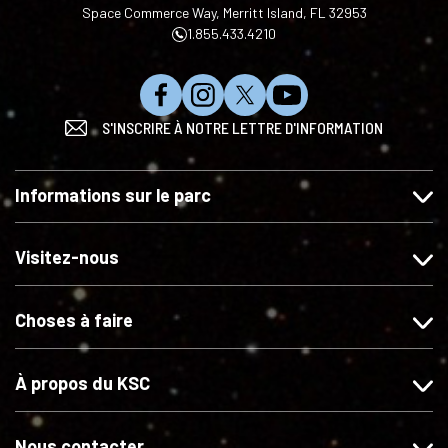
Space Commerce Way, Merritt Island, FL 32953
1.855.433.4210
N
S
S
S
S'INSCRIRE À NOTRE LETTRE D'INFORMATION
o
u
u
'
u
i
i
a
s
v
v
b
Informations sur le parc
a
e
e
o
i
z
z
n
m
-
-
n
Visitez-nous
e
n
n
e
r
o
o
r
Choses à faire
s
u
u
s
u
s
s
u
r
s
s
r
À propos du KSC
F
u
u
Y
a
r
r
o
c
I
X
u
Nous contacter