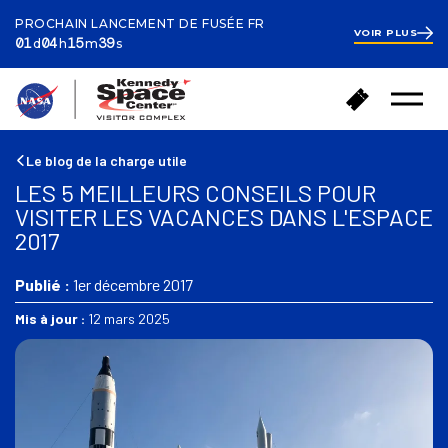
PROCHAIN LANCEMENT DE FUSÉE FR
VOIR PLUS
ay
ours
inutes
econds
1
01
04
15
38
d
h
m
s
day
4
hours
15
R
A
minutes
57
Ouvrir
e
seconds
c
le
t
h
menu
o
e
Le blog de la charge utile
u
t
LES 5 MEILLEURS CONSEILS POUR
r
e
VISITER LES VACANCES DANS L'ESPACE
à
r
2017
l
d
'
e
a
Publié :
1er décembre 2017
s
c
b
Mis à jour :
12 mars 2025
c
i
u
l
e
l
i
e
l
t
s