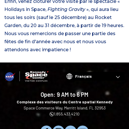
Enfin, venez clôturer votre visite par le spectacle «
Holidays in Space,
Fighting Gravity
», qui aura lieu
tous les soirs (sauf le 25 décembre) au Rocket
Garden, du 20 au 31 décembre, à partir de 19 heures.
Nous vous remercions de passer une partie des
fêtes de fin d'année avec nous et nous vous
attendons avec impatience !
Choose
your
language
Open:
9 AM to 6 PM
Complexe des visiteurs du Centre spatial Kennedy
Space Commerce Way, Merritt Island, FL 32953
1.855.433.4210