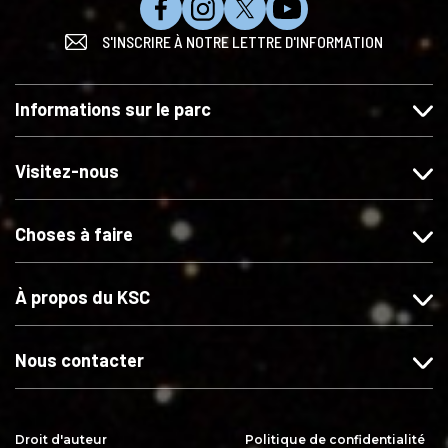
N
S
S
S
S'INSCRIRE À NOTRE LETTRE D'INFORMATION
o
u
u
'
u
i
i
a
s
v
v
b
Informations sur le parc
a
e
e
o
i
z
z
n
m
-
-
n
Visitez-nous
e
n
n
e
r
o
o
r
Choses à faire
s
u
u
s
u
s
s
u
r
s
s
r
À propos du KSC
F
u
u
Y
a
r
r
o
c
I
X
u
Nous contacter
e
n
T
b
s
u
o
t
b
Droit d'auteur
Politique de confidentialité