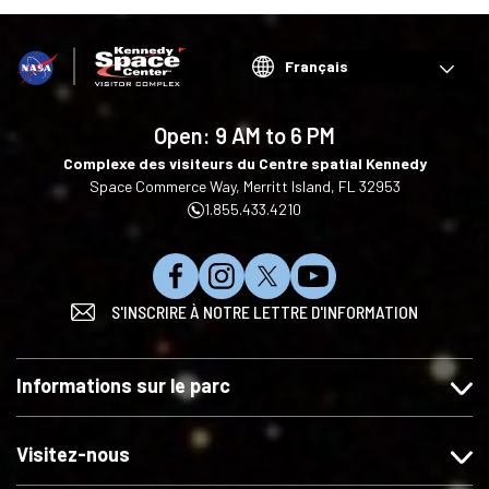
Choose
your
language
Open:
9 AM to 6 PM
Complexe des visiteurs du Centre spatial Kennedy
Space Commerce Way, Merritt Island, FL 32953
1.855.433.4210
N
S
S
S
S'INSCRIRE À NOTRE LETTRE D'INFORMATION
o
u
u
'
u
i
i
a
s
v
v
b
Informations sur le parc
a
e
e
o
i
z
z
n
m
-
-
n
Visitez-nous
e
n
n
e