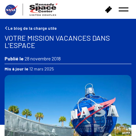
R
A
Ouvrir
e
c
le
t
h
menu
o
e
Le blog de la charge utile
u
t
VOTRE MISSION VACANCES DANS
r
e
L'ESPACE
à
r
l
d
'
Publié le
28 novembre 2018
e
a
s
Mis à jour le
12 mars 2025
c
b
c
i
u
l
e
l
i
e
l
t
s