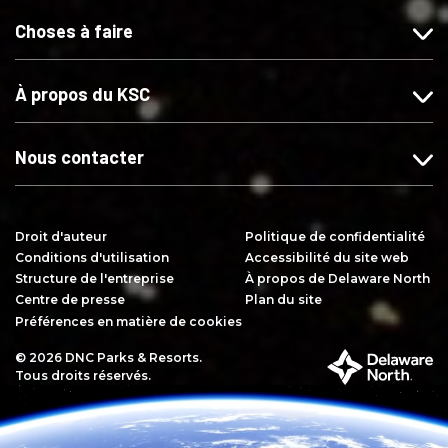
r
o
o
r
Choses à faire
s
u
u
s
u
s
s
u
r
s
s
r
À propos du KSC
F
u
u
Y
a
r
r
o
c
I
X
u
Nous contacter
e
n
T
b
s
u
o
t
b
Droit d'auteur
Politique de confidentialité
o
a
e
Conditions d'utilisation
Accessibilité du site web
k
g
Structure de l'entreprise
À propos de Delaware North
r
Centre de presse
Plan du site
a
Préférences en matière de cookies
m
© 2026 DNC Parks & Resorts.
F
Tous droits réservés.
a
i
t