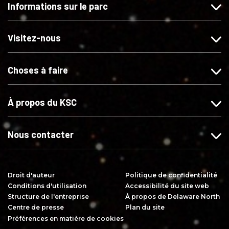
Informations sur le parc
a
e
e
o
i
z
z
n
m
-
-
n
Visitez-nous
e
n
n
e
r
o
o
r
Choses à faire
s
u
u
s
u
s
s
u
r
s
s
r
À propos du KSC
F
u
u
Y
a
r
r
o
c
I
X
u
Nous contacter
e
n
T
b
s
u
o
t
b
Droit d'auteur
Politique de confidentialité
o
a
e
Conditions d'utilisation
Accessibilité du site web
k
g
Structure de l'entreprise
À propos de Delaware North
r
Centre de presse
Plan du site
a
Préférences en matière de cookies