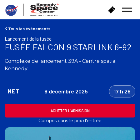
R
A
Ouvrir
e
c
le
t
h
menu
o
e
Tous les événements
u
t
Lancement de la fusée
r
e
FUSÉE FALCON 9 STARLINK 6-92
à
r
l
d
'
Complexe de lancement 39A - Centre spatial
e
a
s
Kennedy
c
b
c
i
u
l
NET
8 décembre 2025
17 h 26
e
l
i
e
l
t
ACHETER L'ADMISSION
s
Compris dans le prix d'entrée