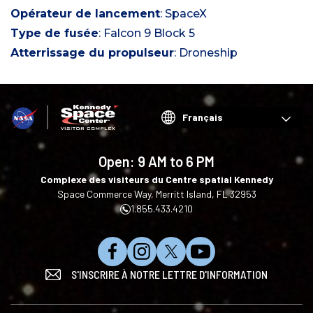
Opérateur de lancement
: SpaceX
Type de fusée
: Falcon 9 Block 5
Atterrissage du propulseur
: Droneship
Choose
your
language
Open:
9 AM to 6 PM
Complexe des visiteurs du Centre spatial Kennedy
Space Commerce Way, Merritt Island, FL 32953
1.855.433.4210
N
S
S
S
S'INSCRIRE À NOTRE LETTRE D'INFORMATION
o
u
u
'
u
i
i
a
s
v
v
b