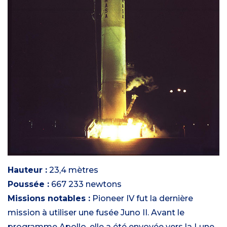
Hauteur :
23,4 mètres
Poussée :
667 233 newtons
Missions notables :
Pioneer IV fut la dernière
mission à utiliser une fusée Juno II. Avant le
programme Apollo, elle a été envoyée vers la Lune