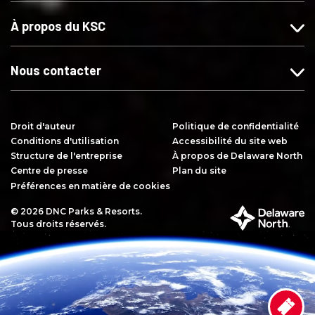
r
s
s
r
À propos du KSC
F
u
u
Y
a
r
r
o
c
I
X
u
Nous contacter
e
n
T
b
s
u
o
t
b
Droit d'auteur
Politique de confidentialité
o
a
e
Conditions d'utilisation
Accessibilité du site web
k
g
Structure de l'entreprise
À propos de Delaware North
r
Centre de presse
Plan du site
a
Préférences en matière de cookies
m
© 2026 DNC Parks & Resorts.
F
Tous droits réservés.
a
i
t
p
a
r