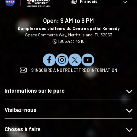
Choose
your
language
Open:
9 AM to 6 PM
Complexe des visiteurs du Centre spatial Kennedy
Space Commerce Way, Merritt Island, FL 32953
1.855.433.4210
N
S
S
S
S'INSCRIRE À NOTRE LETTRE D'INFORMATION
o
u
u
'
u
i
i
a
s
v
v
b
Informations sur le parc
a
e
e
o
i
z
z
n
m
-
-
n
Visitez-nous
e
n
n
e
r
o
o
r
Choses à faire
s
u
u
s
u
s
s
u