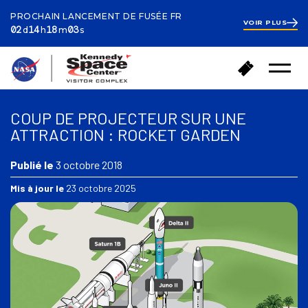
PROCHAIN LANCEMENT DE FUSÉE FR
VOIR PLUS
ays
ours
inutes
econd
2
02
14
18
01
d
h
m
s
days
14
hours
18
R
A
minutes
22
Ouvrir
e
seconds
c
le
t
h
menu
o
e
COUP DE PROJECTEUR SUR UNE
u
t
ATTRACTION : ROCKET GARDEN
r
e
à
r
l
Publié le
3 octobre 2018
d
'
e
Mis à jour le
23 octobre 2025
a
s
c
b
c
i
u
l
e
l
i
e
l
t
s