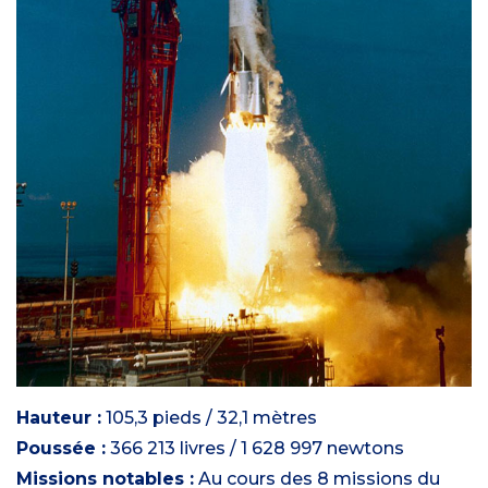
Hauteur :
105,3 pieds / 32,1 mètres
Poussée :
366 213 livres / 1 628 997 newtons
Missions notables :
Au cours des 8 missions du