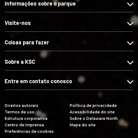
Informações sobre o parque
a
-
-
r
-
n
n
e
n
o
o
v
Visite-nos
o
s
s
a
s
n
n
-
Coisas para fazer
n
o
o
s
o
I
X
e
F
n
n
Sobre a KSC
a
s
o
c
t
Y
e
a
o
Entre em contato conosco
b
g
u
o
r
T
o
a
u
Direitos autorais
Política de privacidade
k
m
b
Termos de uso
Acessibilidade do site
e
Estrutura corporativa
Sobre o Delaware North
Centro de Imprensa
Mapa do site
Preferências de cookies