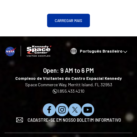
CARREGAR MAIS
Choose
your
language
Open:
9 AM to 6 PM
Complexo de Visitantes do Centro Espacial Kennedy
Space Commerce Way, Merritt Island, FL 32953
1.855.433.4210
C
S
S
I
CADASTRE-SE EM NOSSO BOLETIM INFORMATIVO
u
i
i
n
r
g
g
s
t
a
a
c