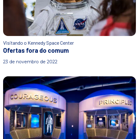
n
i
c
i
a
l
Visitando o Kennedy Space Center
Ofertas fora do comum
23 de novembro de 2022