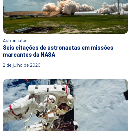
n
i
c
i
a
l
Astronautas
Seis citações de astronautas em missões
marcantes da NASA
2 de julho de 2020