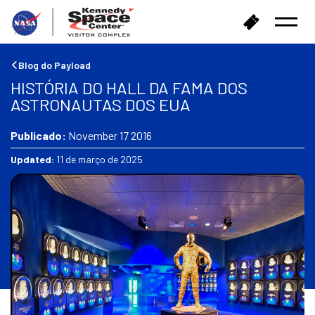
V
C
Menu
o
o
Abrir
l
m
t
p
Blog do Payload
a
r
HISTÓRIA DO HALL DA FAMA DOS
r
a
ASTRONAUTAS DOS EUA
p
r
a
i
r
Publicado:
November 17 2016
n
a
g
Updated:
11 de março de 2025
a
r
p
e
á
s
g
s
i
o
n
s
a
i
n
i
c