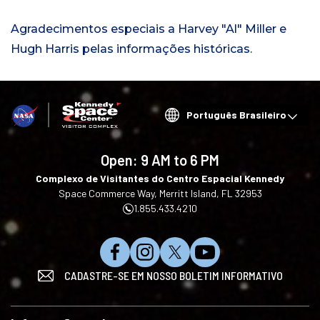
Agradecimentos especiais a Harvey "Al" Miller e
Hugh Harris pelas informações históricas.
Choose
your
language
Open:
9 AM to 6 PM
Complexo de Visitantes do Centro Espacial Kennedy
Space Commerce Way, Merritt Island, FL 32953
1.855.433.4210
C
S
S
I
CADASTRE-SE EM NOSSO BOLETIM INFORMATIVO
u
i
i
n
r
g
g
s
t
a
a
c