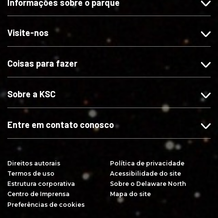
Informações sobre o parque
a
-
-
r
-
n
n
e
n
o
o
v
Visite-nos
o
s
s
a
s
n
n
-
Coisas para fazer
n
o
o
s
o
I
X
e
F
n
n
Sobre a KSC
a
s
o
c
t
Y
e
a
o
Entre em contato conosco
b
g
u
o
r
T
o
a
u
Direitos autorais
Política de privacidade
k
m
b
Termos de uso
Acessibilidade do site
e
Estrutura corporativa
Sobre o Delaware North
Centro de Imprensa
Mapa do site
Preferências de cookies