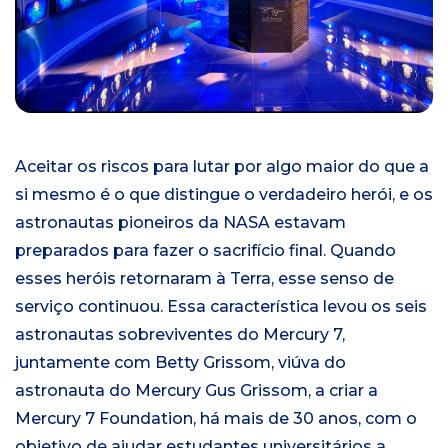
i
a
l
Aceitar os riscos para lutar por algo maior do que a
si mesmo é o que distingue o verdadeiro herói, e os
astronautas pioneiros da NASA estavam
preparados para fazer o sacrifício final. Quando
esses heróis retornaram à Terra, esse senso de
serviço continuou. Essa característica levou os seis
astronautas sobreviventes do Mercury 7,
juntamente com Betty Grissom, viúva do
astronauta do Mercury Gus Grissom, a criar a
Mercury 7 Foundation, há mais de 30 anos, com o
objetivo de ajudar estudantes universitários a