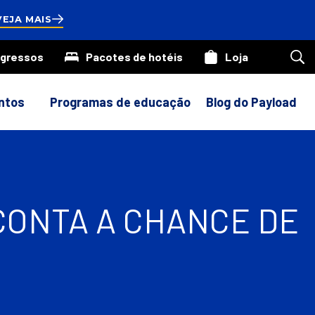
onds
VEJA MAIS
ngressos
Pacotes de hotéis
Loja
Pes
em
nos
site
ntos
Programas de educação
Blog do Payload
CONTA A CHANCE DE