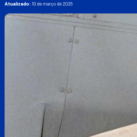
a
Atualizado:
10 de março de 2025
a
p
á
g
i
n
a
i
n
i
c
i