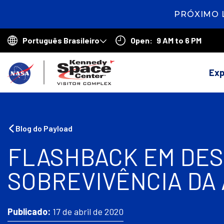
PRÓXIMO 
1
day
20
Open:
9 AM to 6 PM
hours
7
Choose
minutes
your
V
language
Exp
o
l
t
Blog do Payload
a
FLASHBACK EM DES
r
SOBREVIVÊNCIA DA 
p
a
r
Publicado:
17 de abril de 2020