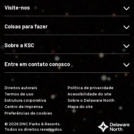
n
o
o
v
Visite-nos
o
s
s
a
s
n
n
-
Coisas para fazer
n
o
o
s
o
I
X
e
F
n
n
Sobre a KSC
a
s
o
c
t
Y
e
a
o
Entre em contato conosco
b
g
u
o
r
T
o
a
u
Direitos autorais
Política de privacidade
k
m
b
Termos de uso
Acessibilidade do site
e
Estrutura corporativa
Sobre o Delaware North
Centro de Imprensa
Mapa do site
Preferências de cookies
© 2026 DNC Parks & Resorts.
P
Todos os direitos reservados.
a