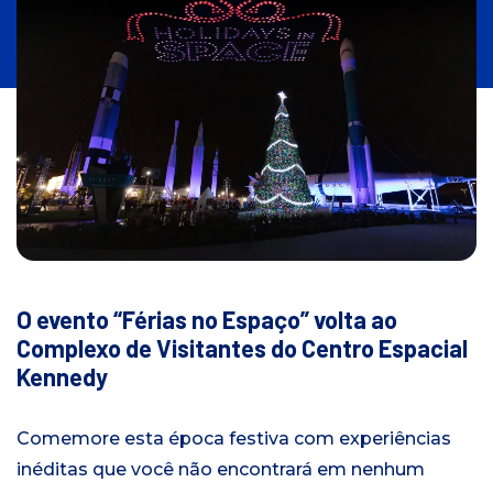
n
i
c
i
a
l
O evento “Férias no Espaço” volta ao
Complexo de Visitantes do Centro Espacial
Kennedy
Comemore esta época festiva com experiências
inéditas que você não encontrará em nenhum