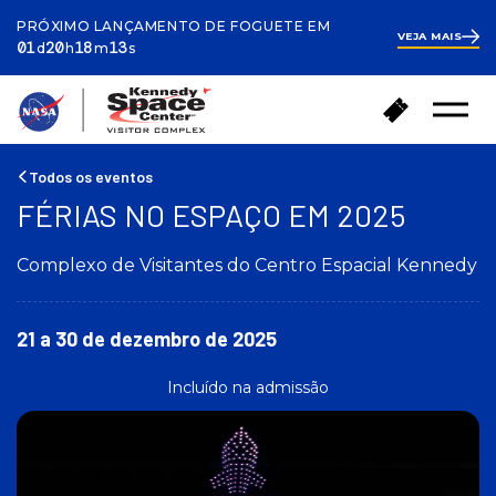
PRÓXIMO LANÇAMENTO DE FOGUETE EM
VEJA MAIS
ay
ours
inutes
econds
1
01
20
18
13
d
h
m
s
day
20
hours
18
V
C
minutes
32
Menu
o
seconds
o
Abrir
l
m
t
p
Todos os eventos
a
r
FÉRIAS NO ESPAÇO EM 2025
r
a
p
r
a
Complexo de Visitantes do Centro Espacial Kennedy
i
r
n
a
g
a
21 a 30 de dezembro de 2025
r
p
e
á
s
Incluído na admissão
g
s
i
o
n
s
a
i