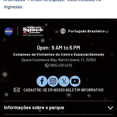
ingresso.
Choose
your
language
Open:
9 AM to 6 PM
Complexo de Visitantes do Centro Espacial Kennedy
Space Commerce Way, Merritt Island, FL 32953
1.855.433.4210
C
S
S
I
CADASTRE-SE EM NOSSO BOLETIM INFORMATIVO
u
i
i
n
r
g
g
s
t
a
a
c
Informações sobre o parque
a
-
-
r
-
n
n
e