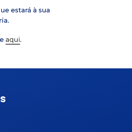
que estará à sua
ia.
ue
aqui
.
as