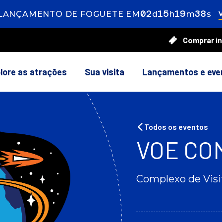
02
ays
15
ours
19
inutes
36
ec
LANÇAMENTO DE FOGUETE EM
d
h
m
s
Comprar i
lore as atrações
Sua visita
Lançamentos e eve
Todos os eventos
VOE CO
Complexo de Visi