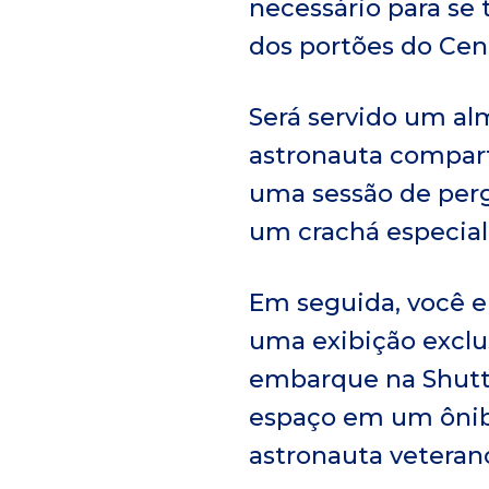
necessário para se 
a
dos portões do Cen
l
Será servido um al
astronauta comparti
uma sessão de per
um crachá especial 
Em seguida, você e
uma exibição exclu
embarque na Shut
espaço em um ônib
astronauta veteran