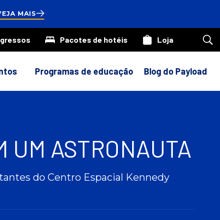
onds
VEJA MAIS
ngressos
Pacotes de hotéis
Loja
Pes
em
nos
site
ntos
Programas de educação
Blog do Payload
M UM ASTRONAUTA
tantes do Centro Espacial Kennedy