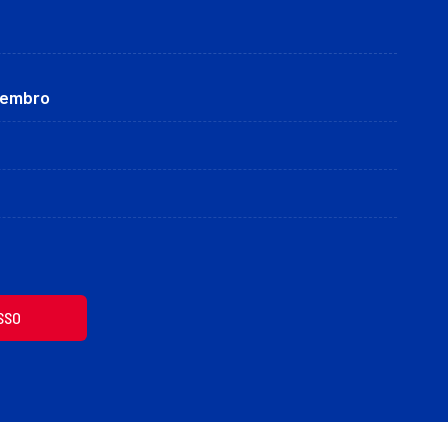
etembro
SSO