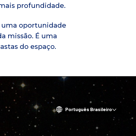
 mais profundidade.
ce uma oportunidade
 da missão. É uma
iastas do espaço.
Choose
your
language