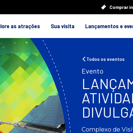
Comprar i
lore as atrações
Sua visita
Lançamentos e eve
Todos os eventos
Evento
LANÇAM
ATIVIDA
DIVULG
Complexo de Visi