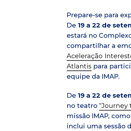
l
Prepare-se para exp
De
19 a 22 de set
estará no Complexo
compartilhar a em
Aceleração Interest
Atlantis
para partic
equipe da IMAP.
De
19 a 22 de set
no teatro
“Journey 
missão IMAP, como 
inclui uma sessão d