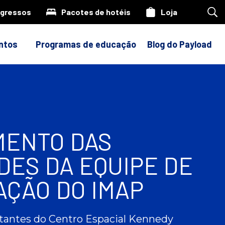
ngressos
Pacotes de hotéis
Loja
Pes
em
nos
site
ntos
Programas de educação
Blog do Payload
ENTO DAS
DES DA EQUIPE DE
AÇÃO DO IMAP
tantes do Centro Espacial Kennedy