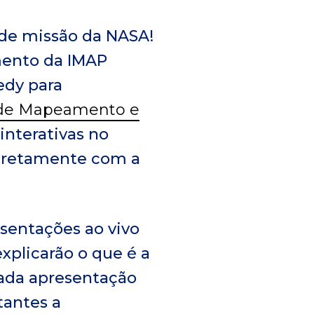
ande missão da NASA!
mento da IMAP
edy para
 de Mapeamento e
interativas no
 diretamente com a
esentações ao vivo
explicarão o que é a
Cada apresentação
tantes a