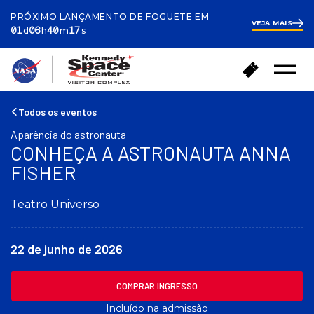
PRÓXIMO LANÇAMENTO DE FOGUETE EM
VEJA MAIS
ay
ours
inutes
econds
1
01
06
40
17
d
h
m
s
day
6
hours
40
V
C
minutes
36
Menu
o
seconds
o
Abrir
l
m
t
p
Todos os eventos
a
r
Aparência do astronauta
r
a
CONHEÇA A ASTRONAUTA ANNA
p
r
a
FISHER
i
r
n
a
g
Teatro Universo
a
r
p
e
á
s
22 de junho de 2026
g
s
i
o
n
COMPRAR INGRESSO
s
a
Incluído na admissão
i