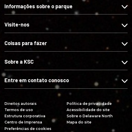
t
a
a
c
Informações sobre o parque
a
-
-
r
-
n
n
e
n
o
o
v
Visite-nos
o
s
s
a
s
n
n
-
Coisas para fazer
n
o
o
s
o
I
X
e
F
n
n
Sobre a KSC
a
s
o
c
t
Y
e
a
o
Entre em contato conosco
b
g
u
o
r
T
o
a
u
Direitos autorais
Política de privacidade
k
m
b
Termos de uso
Acessibilidade do site
e
Estrutura corporativa
Sobre o Delaware North
Centro de Imprensa
Mapa do site
Preferências de cookies