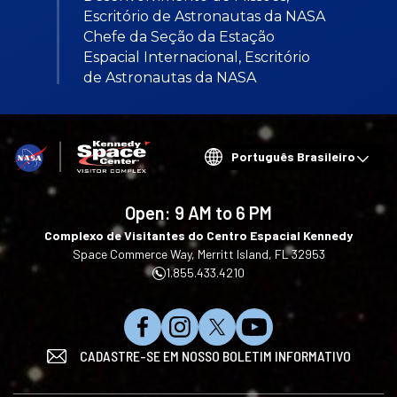
Escritório de Astronautas da NASA
Chefe da Seção da Estação
Espacial Internacional, Escritório
de Astronautas da NASA
Choose
your
language
Open:
9 AM to 6 PM
Complexo de Visitantes do Centro Espacial Kennedy
Space Commerce Way, Merritt Island, FL 32953
1.855.433.4210
C
S
S
I
CADASTRE-SE EM NOSSO BOLETIM INFORMATIVO
u
i
i
n
r
g
g
s