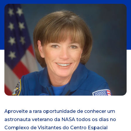
n
i
c
i
a
l
Aproveite a rara oportunidade de conhecer um
astronauta veterano da NASA todos os dias no
Complexo de Visitantes do Centro Espacial