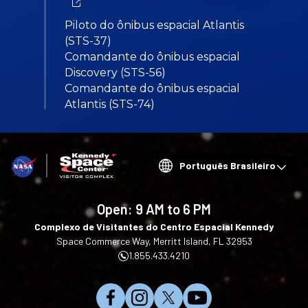
Piloto do ônibus espacial Atlantis
(STS-37)
Comandante do ônibus espacial
Discovery (STS-56)
Comandante do ônibus espacial
Atlantis (STS-74)
Choose
your
language
Open:
9 AM to 6 PM
Complexo de Visitantes do Centro Espacial Kennedy
Space Commerce Way, Merritt Island, FL 32953
1.855.433.4210
C
S
S
I