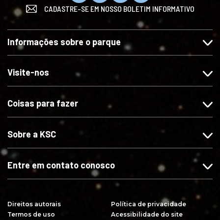
CADASTRE-SE EM NOSSO BOLETIM INFORMATIVO
u
i
i
n
r
g
g
s
t
a
a
c
Informações sobre o parque
a
-
-
r
-
n
n
e
n
o
o
v
Visite-nos
o
s
s
a
s
n
n
-
Coisas para fazer
n
o
o
s
o
I
X
e
F
n
n
Sobre a KSC
a
s
o
c
t
Y
e
a
o
Entre em contato conosco
b
g
u
o
r
T
o
a
u
Direitos autorais
Política de privacidade
k
m
b
Termos de uso
Acessibilidade do site