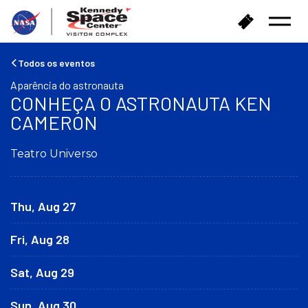
V
C
Menu
o
o
Abrir
l
m
t
p
Todos os eventos
a
r
Aparência do astronauta
r
a
CONHEÇA O ASTRONAUTA KEN
p
r
a
CAMERON
i
r
n
a
g
Teatro Universo
a
r
p
e
á
s
g
Thu, Aug 27
s
i
o
n
s
Fri, Aug 28
a
i
Sat, Aug 29
n
i
c
Sun, Aug 30