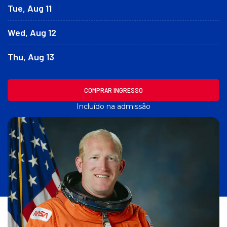
Tue, Aug 11
n
i
c
Wed, Aug 12
i
a
Thu, Aug 13
l
COMPRAR INGRESSO
Incluído na admissão