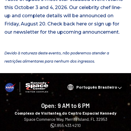
this October 3 and 4, 2026. Our celebrity chef line-
up and complete details will be announced on
Friday, August 20. Check back here or sign up for
our newsletter for the upcoming announcement.
Devido à natureza deste evento, não poderemos atender a
restrições alimentares para nenhum dos ingressos.
Choose
your
language
Open:
9 AM to 6 PM
Complexo de Visitantes do Centro Espacial Kennedy
Space Commerce Way, Merritt Island, FL 32953
1.855.433.4210