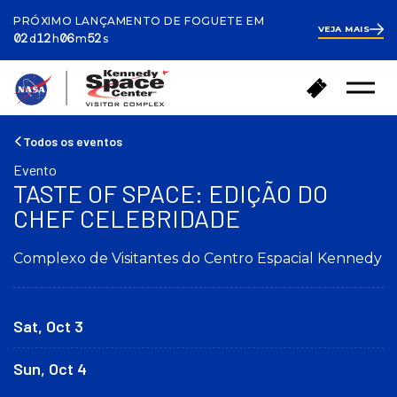
PRÓXIMO LANÇAMENTO DE FOGUETE EM
VEJA MAIS
ays
ours
inutes
econds
2
02
12
06
52
d
h
m
s
days
12
hours
7
V
C
minutes
Menu
o
o
Abrir
l
m
t
p
Todos os eventos
a
r
Evento
r
a
TASTE OF SPACE: EDIÇÃO DO
p
r
a
CHEF CELEBRIDADE
i
r
n
a
g
Complexo de Visitantes do Centro Espacial Kennedy
a
r
p
e
á
s
g
Sat, Oct 3
s
i
o
n
s
Sun, Oct 4
a
i