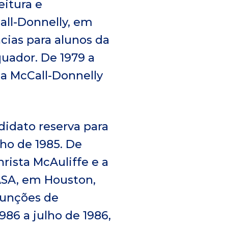
eitura e
all-Donnelly, em
ncias para alunos da
quador. De 1979 a
 na McCall-Donnelly
didato reserva para
ho de 1985. De
rista McAuliffe e a
ASA, em Houston,
funções de
86 a julho de 1986,