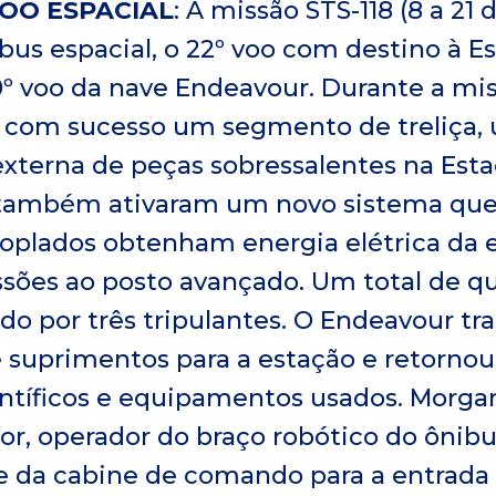
VOO ESPACIAL
: A missão STS-118 (8 a 21
nibus espacial, o 22º voo com destino à E
0º voo da nave Endeavour. Durante a mis
 com sucesso um segmento de treliça,
xterna de peças sobressalentes na Esta
s também ativaram um novo sistema que
coplados obtenham energia elétrica da 
sões ao posto avançado. Um total de 
zado por três tripulantes. O Endeavour t
suprimentos para a estação e retornou
entíficos e equipamentos usados. Morg
r, operador do braço robótico do ônibu
te da cabine de comando para a entrada 