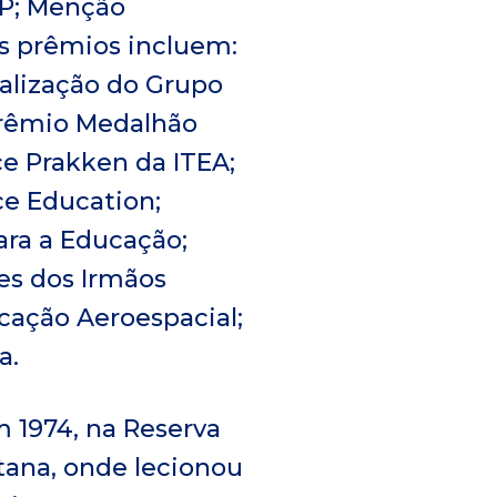
RP; Menção
s prêmios incluem:
alização do Grupo
Prêmio Medalhão
e Prakken da ITEA;
ce Education;
ara a Educação;
es dos Irmãos
cação Aeroespacial;
a.
m 1974, na Reserva
ntana, onde lecionou