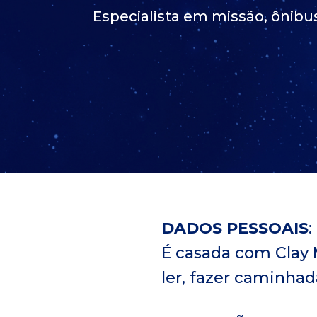
Especialista em missão, ônibus
p
á
g
i
n
a
i
n
i
DADOS PESSOAIS
:
c
É casada com Clay M
i
ler, fazer caminhad
a