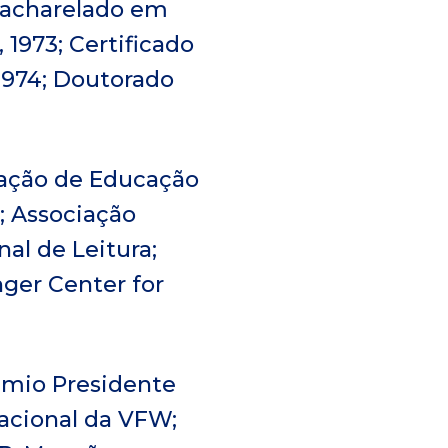
 Bacharelado em
1973; Certificado
1974; Doutorado
iação de Educação
; Associação
al de Leitura;
ger Center for
êmio Presidente
acional da VFW;