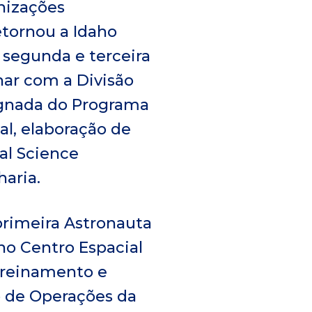
nizações
etornou a Idaho
a segunda e terceira
har com a Divisão
ignada do Programa
al, elaboração de
al Science
aria.
primeira Astronauta
no Centro Espacial
treinamento e
ão de Operações da