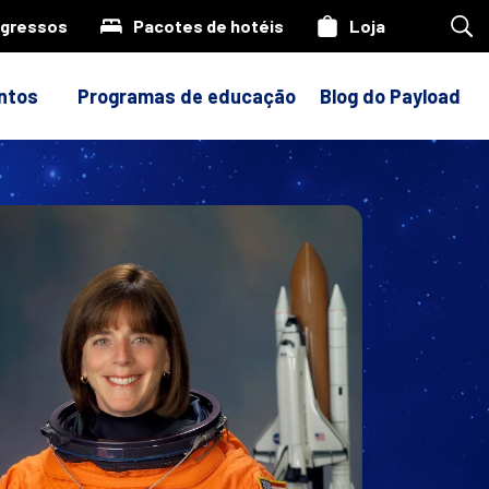
ngressos
Pacotes de hotéis
Loja
Pes
em
nos
site
ntos
Programas de educação
Blog do Payload