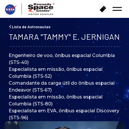
V
C
Menu
o
o
Abrir
l
m
t
p
Lista de Astronautas
a
r
TAMARA "TAMMY" E. JERNIGAN
r
a
p
r
a
i
r
Engenheiro de voo, ônibus espacial Columbia
n
a
(STS-40)
g
a
r
Especialista em missão, ônibus espacial
p
e
Columbia (STS-52)
á
s
Comandante da carga útil do ônibus espacial
g
s
Endeavor (STS-67)
i
o
n
Especialista em missão, ônibus espacial
s
a
Columbia (STS-80)
i
Especialista em EVA, ônibus espacial Discovery
n
(STS-96)
i
c