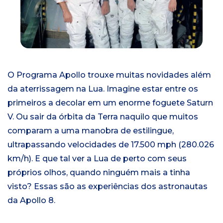
n
i
c
i
a
l
O Programa Apollo trouxe muitas novidades além
da aterrissagem na Lua. Imagine estar entre os
primeiros a decolar em um enorme foguete Saturn
V. Ou sair da órbita da Terra naquilo que muitos
comparam a uma manobra de estilingue,
ultrapassando velocidades de 17.500 mph (280.026
km/h). E que tal ver a Lua de perto com seus
próprios olhos, quando ninguém mais a tinha
visto? Essas são as experiências dos astronautas
da Apollo 8.