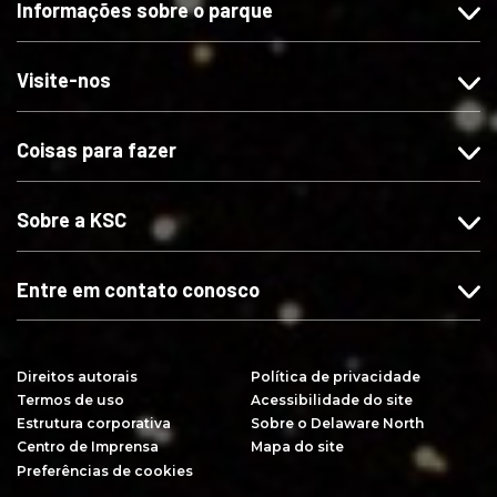
Informações sobre o parque
a
-
-
r
-
n
n
e
n
o
o
v
Visite-nos
o
s
s
a
s
n
n
-
Coisas para fazer
n
o
o
s
o
I
X
e
F
n
n
Sobre a KSC
a
s
o
c
t
Y
e
a
o
Entre em contato conosco
b
g
u
o
r
T
o
a
u
Direitos autorais
Política de privacidade
k
m
b
Termos de uso
Acessibilidade do site
e
Estrutura corporativa
Sobre o Delaware North
Centro de Imprensa
Mapa do site
Preferências de cookies