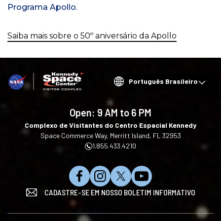
Programa Apollo.
Saiba mais sobre o 50º aniversário da Apollo
Choose
your
language
Open:
9 AM to 6 PM
Complexo de Visitantes do Centro Espacial Kennedy
Space Commerce Way, Merritt Island, FL 32953
1.855.433.4210
C
S
S
I
CADASTRE-SE EM NOSSO BOLETIM INFORMATIVO
u
i
i
n
r
g
g
s
t
a
a
c