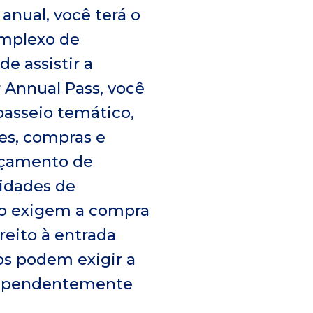
nual, você terá o
omplexo de
e assistir a
 Annual Pass, você
asseio temático,
es, compras e
ançamento de
nidades de
nto exigem a compra
reito à entrada
os podem exigir a
ndependentemente