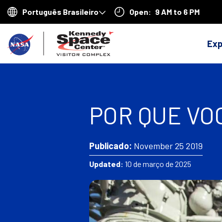
Open:
9 AM to 6 PM
Choose
your
V
language
Exp
o
l
t
POR QUE VO
a
r
p
Publicado:
November 25 2019
a
Updated:
10 de março de 2025
r
a
a