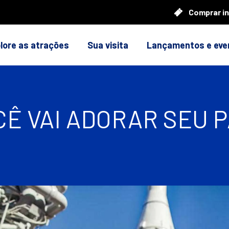
Comprar i
lore as atrações
Sua visita
Lançamentos e eve
CÊ VAI ADORAR SEU 