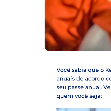
l
Você sabia que o K
anuais de acordo c
seu passe anual. Ve
quem você seja: