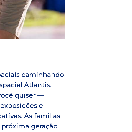
spaciais caminhando
acial Atlantis.
você quiser —
 exposições e
ivas. As famílias
a próxima geração