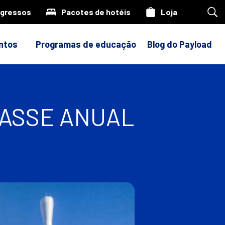
ngressos
Pacotes de hotéis
Loja
Pes
em
nos
site
ntos
Programas de educação
Blog do Payload
PASSE ANUAL