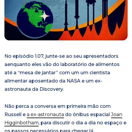
i
a
l
No episódio 1.0
7
, junte-se ao seu apresentador
s
a
enquanto eles vão do
laboratório de alimentos
até a
“mesa de jantar” com um
um
cientista
alimentar aposentado da NASA e um
ex-
astronauta da Discovery.
Não perca a conversa em primeira mão com
Russell e
a ex-astronauta
do ônibus espacial
Joan
Higginbotham
, para discutir o dia a dia no espaço e
os passos necessários para chegar lá
.