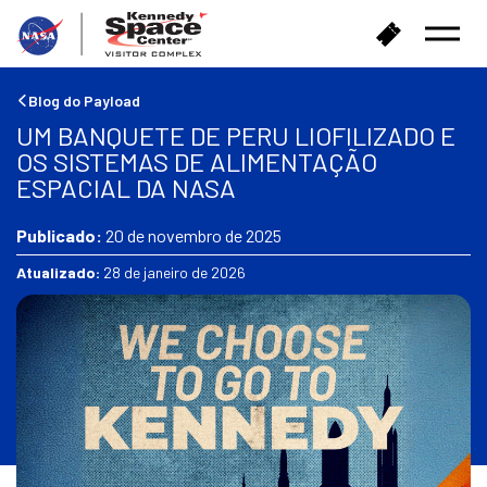
V
C
Menu
o
o
Abrir
l
m
t
p
Blog do Payload
a
r
UM BANQUETE DE PERU LIOFILIZADO E
r
a
OS SISTEMAS DE ALIMENTAÇÃO
p
r
ESPACIAL DA NASA
a
i
r
n
a
Publicado:
20 de novembro de 2025
g
a
r
Atualizado:
28 de janeiro de 2026
p
e
á
s
g
s
i
o
n
s
a
i
n
i
c