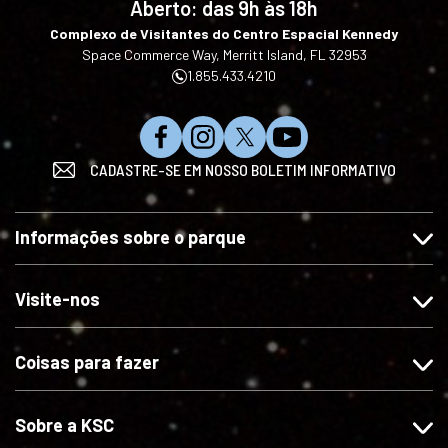
language
Aberto:
das 9h às 18h
Complexo de Visitantes do Centro Espacial Kennedy
Space Commerce Way, Merritt Island, FL 32953
1.855.433.4210
C
S
S
I
CADASTRE-SE EM NOSSO BOLETIM INFORMATIVO
u
i
i
n
r
g
g
s
t
a
a
c
Informações sobre o parque
a
-
-
r
-
n
n
e
n
o
o
v
Visite-nos
o
s
s
a
s
n
n
-
Coisas para fazer
n
o
o
s
o
I
X
e
F
n
n
Sobre a KSC
a
s
o