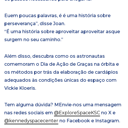
Eu
em poucas palavras,
é
é uma história sobre
perseverança
”, disse Joan.
“
É uma história sobre aproveitar
aproveitar as
que
surgem no seu caminho.”
Além disso,
descubra como os astronautas
comemoram o Dia de Ação de Graças na
órbita
e
os métodos por trás da elaboração de cardápios
adequados às condições únicas do espaço com
Vickie Kloeris.
Tem alguma dúvida? M
Envie-nos uma mensagem
nas redes sociais em
@ExploreSpaceKSC
no X e
@kennedyspacecenter
no Facebook e Instagram.