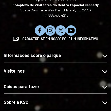
Complexo de Visitantes do Centro Espacial Kennedy
a
a
Space Commerce Way, Merritt Island, FL 32953
d
d
1.855.433.4210
n
n
a
a
l
l
C
S
S
I
o
o
CADASTRE-SE EM NOSSO BOLETIM INFORMATIVO
u
i
i
n
j
j
r
g
g
s
a
a
t
a
a
c
G
d
Informações sobre o parque
a
-
-
r
o
e
-
n
n
e
o
a
n
o
o
v
Visite-nos
g
p
o
s
s
a
l
l
s
n
n
-
e
i
Coisas para fazer
n
o
o
s
P
c
o
I
X
e
l
a
F
n
n
a
t
Sobre a KSC
a
s
o
y
i
c
t
Y