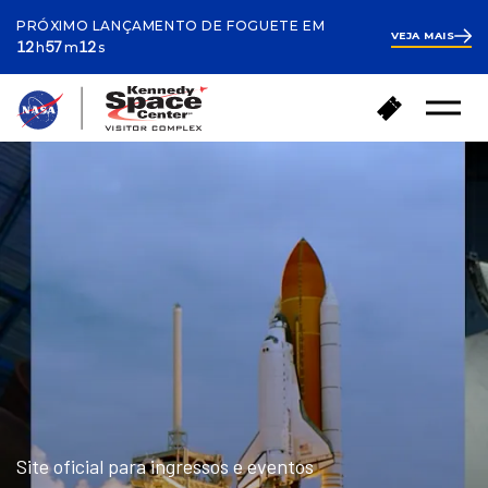
PRÓXIMO LANÇAMENTO DE FOGUETE EM
VEJA MAIS
ours
inutes
econds
12
12
57
11
h
m
s
hours
57
minutes
31
V
C
seconds
Menu
o
o
Abrir
l
m
t
p
a
r
r
a
p
r
a
i
r
n
a
g
a
r
p
e
á
s
g
s
i
o
n
s
a
Site oficial para ingressos e eventos
i