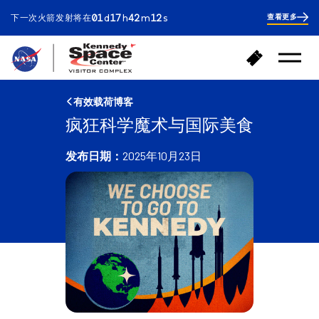
ay
ours
inutes
econds
01
17
42
12
下一次火箭发射将在
查看更多
d
h
m
s
1
day
17
hours
42
返
购
minutes
30
打
回
买
开
seconds
首
门
菜
页
单
票
有效载荷博客
疯狂科学魔术与国际美食
发布日期：
2025年10月23日