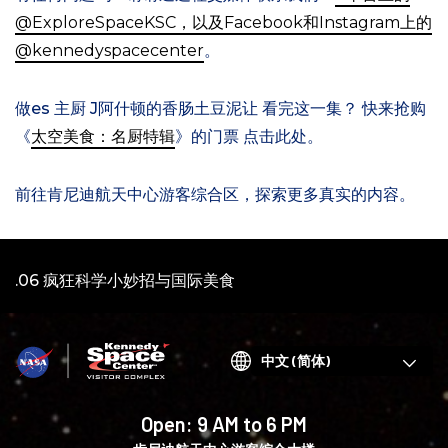
@ExploreSpaceKSC，以及Facebook和Instagram上的
@kennedyspacecenter
。
做
es
主厨
J
阿什顿的香肠土豆泥
让
看完这一集
？
快来抢购
《
太空美食：名厨特辑
》的门票
点击此处
。
前往肯尼迪航天中心游客综合区，探索更多真实的内容。
视
.06 疯狂科学小妙招与国际美食
频：
1
Choose
your
language
Open:
9 AM to 6 PM