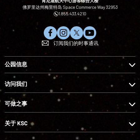
肯尼迪航天中心游客综合大楼
佛罗里达州梅里特岛 Space Commerce Way 32953
1.855.433.4210
在
在
在
订
订阅我们的时事通讯
F
I
X
阅
a
n
上
Y
c
s
关
o
公园信息
e
t
注
u
b
a
我
T
o
g
们
u
访问我们
o
r
b
k
a
e
可做之事
上
m
赞
上
我
关
关于 KSC
们
注
我