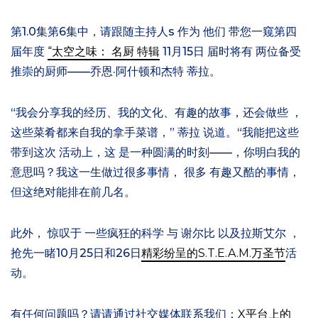
第1.0集
第6集
中，请跟随主持人
s
作为
他们
带您一窥第四
届年度
“太空之味：
名厨
特辑
11月15日
届时将有
两位备受
推崇的厨师
——乔恩·阿什顿和杰特
蒂拉
。
“
我会分享我的经历、我的文化、有趣的故事，还会做些
，
这些菜肴都来自我的拿手菜谱
，”
蒂拉
说道。“我
能把这些
带到这次
活动上，这
是一种圆满的时刻——
，你明白我的
意思吗？我这一生做过很多事情
，
很多
有趣又酷的事情，
但这绝对能排在前几名。
此外，
惊叹于
一些疯狂的科学
与
谢尔比
以及拉斯
艾尔
，
抢先一睹10月25日和26日
精彩纷呈的S.T.E.A.M.万圣节
活
动。
有任何问题吗？请
请通过社交媒体联系我们：
X平台上的