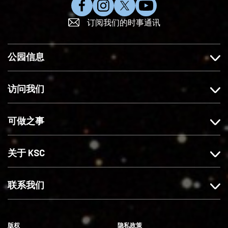
在
在
在
订
订阅我们的时事通讯
F
I
X
阅
a
n
上
Y
c
s
关
o
公园信息
e
t
注
u
b
a
我
T
o
g
们
u
访问我们
o
r
b
k
a
e
可做之事
上
m
赞
上
我
关
关于 KSC
们
注
我
们
联系我们
版权
隐私政策