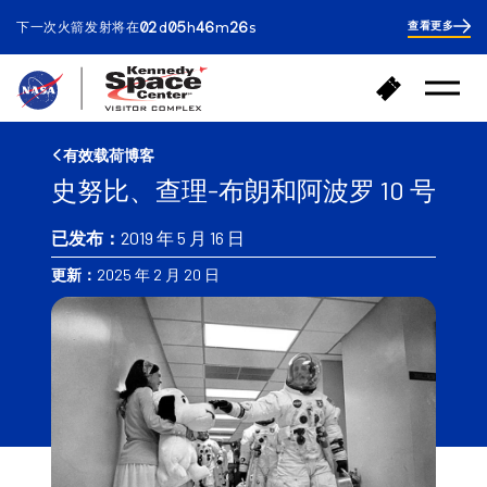
ays
ours
inutes
econds
02
05
46
25
下一次火箭发射将在
查看更多
d
h
m
s
2
days
5
hours
46
返
购
minutes
44
打
回
买
开
seconds
首
门
菜
页
单
票
有效载荷博客
史努比、查理-布朗和阿波罗 10 号
已发布：
2019 年 5 月 16 日
更新：
2025 年 2 月 20 日