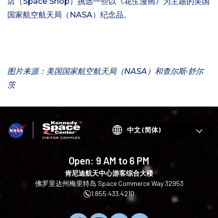
店（Space Shop）挑选一些以《花生漫画》为主题的美国
国家航空航天局（NASA）纪念品。
图片来源：美国国家航空航天局（NASA）和查尔斯·舒尔
茨
Choose
your
language
Open:
9 AM to 6 PM
肯尼迪航天中心游客综合大楼
佛罗里达州梅里特岛 Space Commerce Way 32953
1.855.433.4210