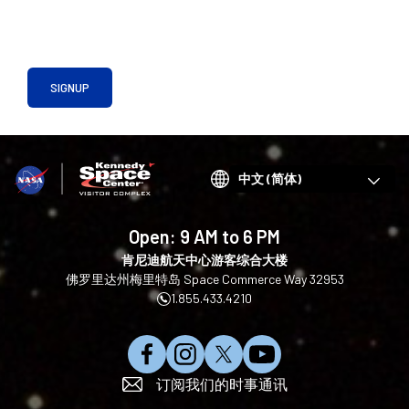
SIGNUP
Choose
your
language
Open:
9 AM to 6 PM
肯尼迪航天中心游客综合大楼
佛罗里达州梅里特岛 Space Commerce Way 32953
1.855.433.4210
在
在
在
订
订阅我们的时事通讯
F
I
X
阅
a
n
上
Y