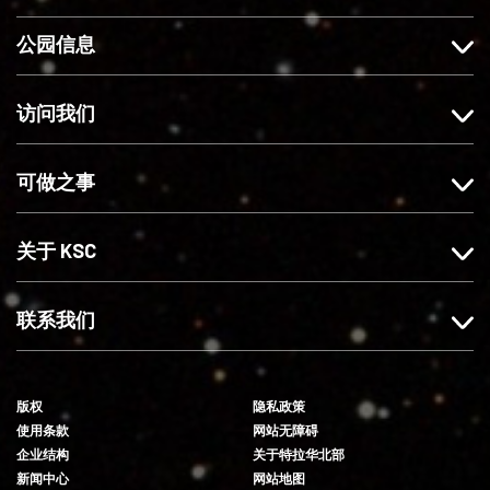
c
s
关
o
公园信息
e
t
注
u
b
a
我
T
o
g
们
u
访问我们
o
r
b
k
a
e
可做之事
上
m
赞
上
我
关
关于 KSC
们
注
我
们
联系我们
版权
隐私政策
使用条款
网站无障碍
企业结构
关于特拉华北部
新闻中心
网站地图