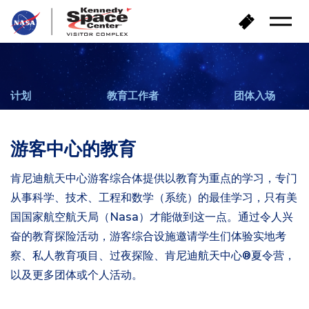
返
购
打
回
买
开
首
门
菜
页
单
票
计划
教育工作者
团体入场
游客中心的教育
肯尼迪航天中心游客综合体提供以教育为重点的学习，专门
从事科学、技术、工程和数学（系统）的最佳学习，只有美
国国家航空航天局（Nasa）才能做到这一点。通过令人兴
奋的教育探险活动，游客综合设施邀请学生们体验实地考
察、私人教育项目、过夜探险、肯尼迪航天中心®夏令营，
以及更多团体或个人活动。