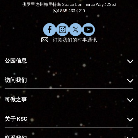
佛罗里达州梅里特岛 Space Commerce Way 32953
1.855.433.4210
在
在
在
订
订阅我们的时事通讯
F
I
X
阅
a
n
上
Y
c
s
关
o
公园信息
e
t
注
u
b
a
我
T
o
g
们
u
访问我们
o
r
b
k
a
e
可做之事
上
m
赞
上
我
关
关于 KSC
们
注
我
们
联系我们