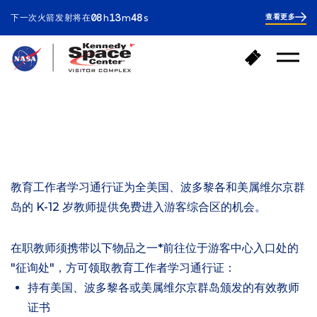
ours
inutes
econds
08
13
47
下一次火箭发射将在
查看更多
h
m
s
8
hours
14
minutes
返
购
打
回
买
开
首
门
菜
页
单
票
教育工作者
教育工作者学习通行证
教育工作者学习通行证为全美国、波多黎各和美属维尔京群
岛的 K-12 岁教师提供免费进入游客综合区的机会。
在职教师须携带以下物品之一*前往位于游客中心入口处的
"征询处"，方可领取教育工作者学习通行证：
持有美国、波多黎各或美属维尔京群岛颁发的有效教师
证书