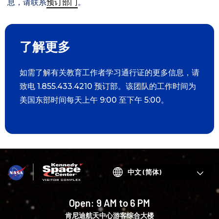
息，请联系
预订部门
。
了解更多
如需了解有关教育工作者学习通行证的更多信息，请
致电 1.855.433.4210 预订部。该团队的工作时间为
美国东部时间每天上午 9:00 至下午 5:00。
Choose
your
language
Open:
9 AM to 6 PM
肯尼迪航天中心游客综合大楼