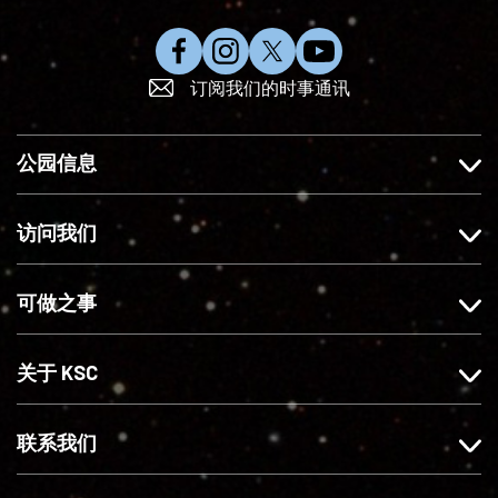
在
在
在
订
订阅我们的时事通讯
F
I
X
阅
a
n
上
Y
c
s
关
o
公园信息
e
t
注
u
b
a
我
T
o
g
们
u
访问我们
o
r
b
k
a
e
可做之事
上
m
赞
上
我
关
关于 KSC
们
注
我
们
联系我们