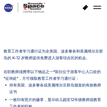
返
购
打
回
买
开
首
门
菜
页
单
票
教育工作者
教育工作者学习通行证
教育工作者学习通行证为全美国、波多黎各和美属维尔京群
岛的 K-12 岁教师提供免费进入游客综合区的机会。
在职教师须携带以下物品之一*前往位于游客中心入口处的
"征询处"，方可领取教育工作者学习通行证：
持有美国、波多黎各或美属维尔京群岛颁发的有效教师
证书
一枚印有照片的徽章，显示幼儿园至12年级教师或教育
工作者的职称