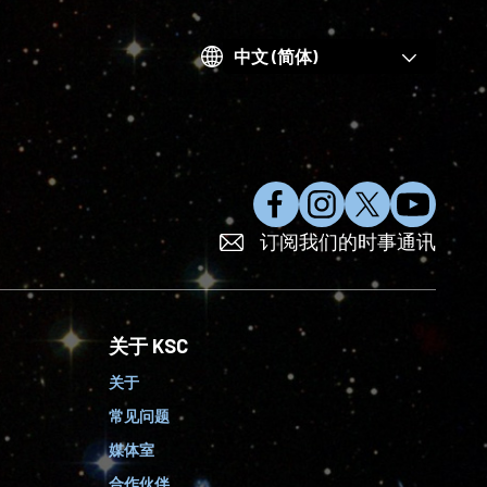
Choose
your
language
在
在
在
订
订阅我们的时事通讯
F
I
X
阅
a
n
上
Y
c
s
关
o
e
t
注
u
关于 KSC
b
a
我
T
o
g
们
u
关于
o
r
b
常见问题
k
a
e
上
m
媒体室
赞
上
合作伙伴