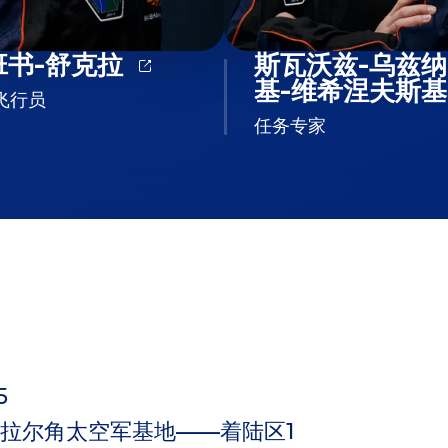
班书-舒克拉
斯瓦沃兹-乌兹纳
基-维希涅夫斯
飞行员
任务专家
5
拉尔角太空军基地——着陆区1