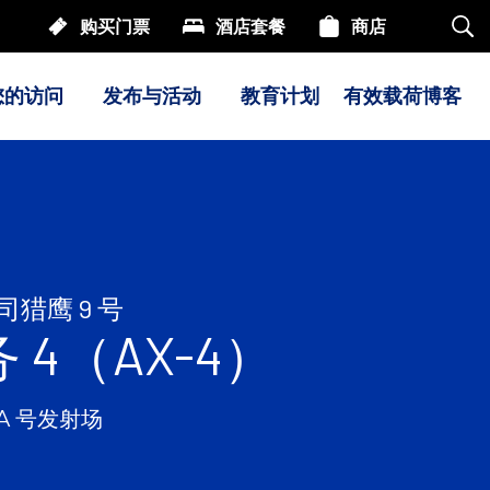
购买门票
酒店套餐
商店
搜
索
我
们
您的访问
发布与活动
教育计划
有效载荷博客
的
网
站
猎鹰 9 号
 4（AX-4）
A 号发射场