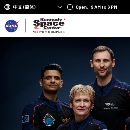
Open:
9 AM to 6 PM
Choose
your
返
language
回
首
页