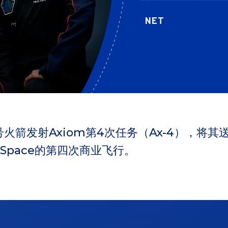
NET
9号火箭发射Axiom第4次任务（Ax-4），将
m Space的第四次商业飞行。