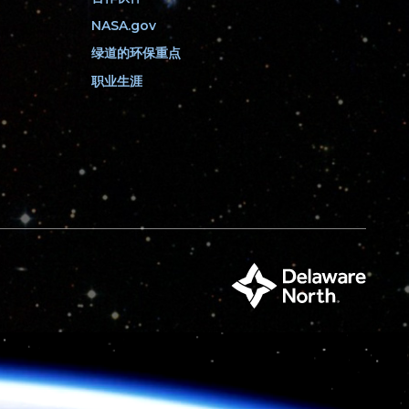
我
关
NASA.gov
们
注
绿道的环保重点
我
们
职业生涯
特
拉
华
北
部
集
团