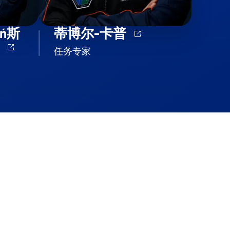
ń斯
蒂博尔-卡普
基
任务专家