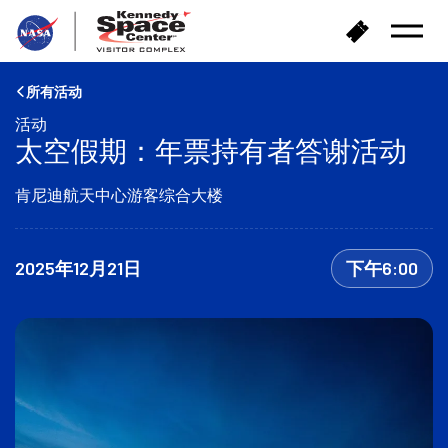
返
购
打
回
买
开
首
门
菜
页
单
票
所有活动
活动
太空假期：年票持有者答谢活动
肯尼迪航天中心游客综合大楼
2025年12月21日
下午6:00