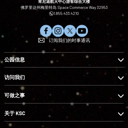
肯尼迪航天中心游客综合大楼
佛罗里达州梅里特岛 Space Commerce Way 32953
1.855.433.4210
在
在
在
订
订阅我们的时事通讯
F
I
X
阅
a
n
上
Y
c
s
关
o
公园信息
e
t
注
u
b
a
我
T
o
g
们
u
访问我们
o
r
b
k
a
e
可做之事
上
m
赞
上
我
关
关于 KSC
们
注
我