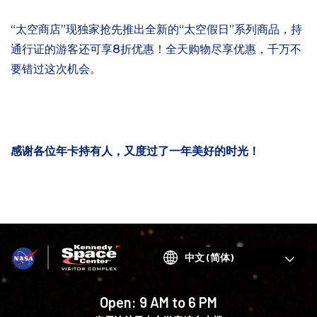
“太空商店”现独家抢先推出全新的“太空假日”系列商品，持
通行证的游客还可享8折优惠！全天购物尽享优惠，千万不
要错过这次机会。
感谢各位年卡持有人，又度过了一年美好的时光！
Choose
your
language
Open:
9 AM to 6 PM