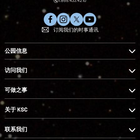
1.855.433.4210
在
在
在
订
订阅我们的时事通讯
F
I
X
阅
a
n
上
Y
c
s
关
o
公园信息
e
t
注
u
b
a
我
T
o
g
们
u
访问我们
o
r
b
k
a
e
可做之事
上
m
赞
上
我
关
关于 KSC
们
注
我
们
联系我们