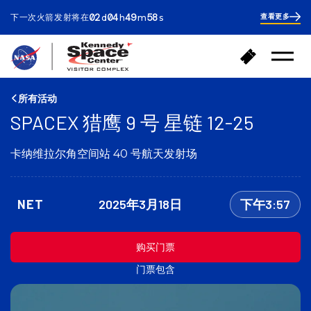
ays
ours
inutes
econds
02
04
49
57
下一次火箭发射将在
查看更多
d
h
m
s
2
days
4
hours
50
返
购
minutes
打
回
买
开
首
门
菜
页
单
票
所有活动
SPACEX 猎鹰 9 号 星链 12-25
卡纳维拉尔角空间站 40 号航天发射场
NET
2025年3月18日
下午3:57
购买门票
门票包含