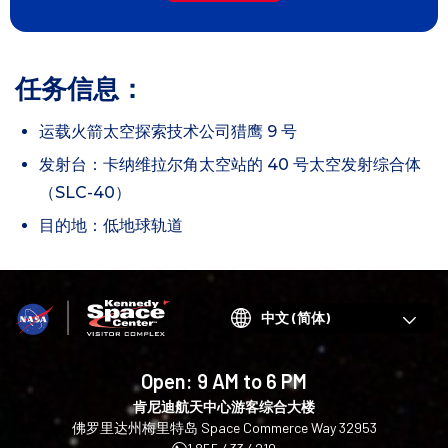
任务信息：
运载火箭太空探索技术公司猎鹰 9 号
发射台：卡纳维拉尔角太空站的 40 号太空发射综合体
（SLC-40）
目的地：低地球轨道
Choose
your
language
Open:
9 AM to 6 PM
肯尼迪航天中心游客综合大楼
佛罗里达州梅里特岛 Space Commerce Way 32953