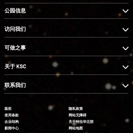
c
s
关
o
公园信息
e
t
注
u
b
a
我
T
o
g
们
u
访问我们
o
r
b
k
a
e
可做之事
上
m
赞
上
我
关
关于 KSC
们
注
我
们
联系我们
版权
隐私政策
使用条款
网站无障碍
企业结构
关于特拉华北部
新闻中心
网站地图