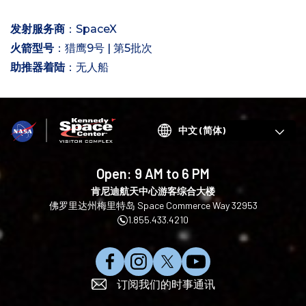
发射服务商
：SpaceX
火箭型号
：猎鹰9号 | 第5批次
助推器着陆
：无人船
Choose
your
language
Open:
9 AM to 6 PM
肯尼迪航天中心游客综合大楼
佛罗里达州梅里特岛 Space Commerce Way 32953
1.855.433.4210
在
在
在
订
订阅我们的时事通讯
F
I
X
阅
a
n
上
Y