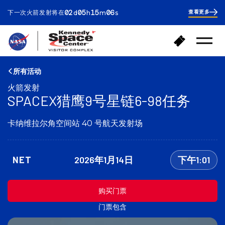
ays
ours
inutes
econds
02
05
15
06
下一次火箭发射将在
查看更多
d
h
m
s
2
days
5
hours
15
返
购
minutes
24
打
回
买
开
seconds
首
门
菜
页
单
票
所有活动
火箭发射
SPACEX猎鹰9号星链6-98任务
卡纳维拉尔角空间站 40 号航天发射场
NET
2026年1月14日
下午1:01
购买门票
门票包含