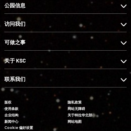
c
s
关
o
公园信息
e
t
注
u
b
a
我
T
o
g
们
u
访问我们
o
r
b
k
a
e
可做之事
上
m
赞
上
我
关
关于 KSC
们
注
我
们
联系我们
版权
隐私政策
使用条款
网站无障碍
企业结构
关于特拉华北部
新闻中心
网站地图
Cookie 偏好设置