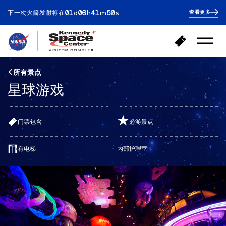
ay
ours
inutes
econds
01
06
41
49
下一次火箭发射将在
查看更多
d
h
m
s
1
day
6
hours
42
返
购
minutes
打
回
买
开
首
门
菜
页
单
票
所有景点
星球游戏
门票包含
必游景点
有电梯
内部护理室