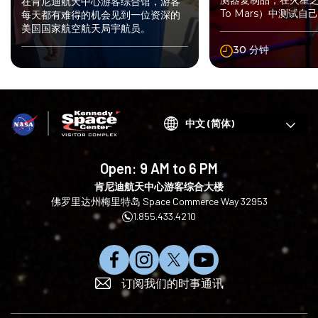
测器复制品，在火星之旅
在肯尼迪航天中心游客综合馆，游客
To Mars）中测试自
每天都有难得的机会见到一位资深的
美国国家航空航天局宇航员。
30 分钟
Choose
your
language
Open:
9 AM to 6 PM
肯尼迪航天中心游客综合大楼
佛罗里达州梅里特岛 Space Commerce Way 32953
1.855.433.4210
在
在
在
订
订阅我们的时事通讯
F
I
X
阅
a
n
上
Y