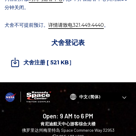
分钟关闭。
犬舍不可提前预订。
详情请致电321.449.4440
。
犬舍登记表
犬舍注册 [
521 KB］
Choose
your
language
Open:
9 AM to 6 PM
肯尼迪航天中心游客综合大楼
佛罗里达州梅里特岛 Space Commerce Way 32953