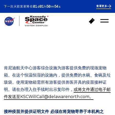
ay
our
inutes
econds
01
01
50
54
下一次火箭发射将在
查看更多
d
h
m
s
1
day
1
hour
51
返
购
minutes
打
回
买
开
首
门
菜
页
单
票
宾客服务
犬舍
肯尼迪航天中心游客综合设施为游客提供免费的现场宠物
箱。在这个恒温恒湿的设施内，提供免费的水碗、食碗及垃
圾袋。使用宠物箱需所有游客提供兽医开具的疫苗接种证
明。请在办理入住手续时出示复印件，
或将文件通过电子邮
件发送至KSCWillCall@delawarenorth.com。
接种疫苗并提供证明文件
必须
在将宠物寄养于本机构之