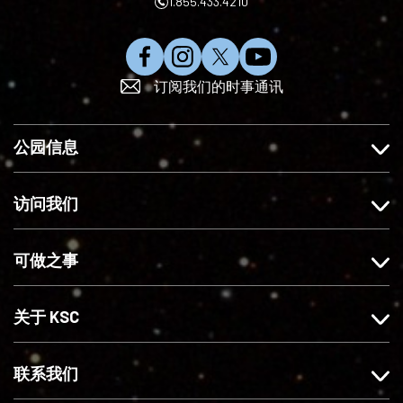
1.855.433.4210
在
在
在
订
订阅我们的时事通讯
F
I
X
阅
a
n
上
Y
c
s
关
o
公园信息
e
t
注
u
b
a
我
T
o
g
们
u
访问我们
o
r
b
k
a
e
可做之事
上
m
赞
上
我
关
关于 KSC
们
注
我
们
联系我们