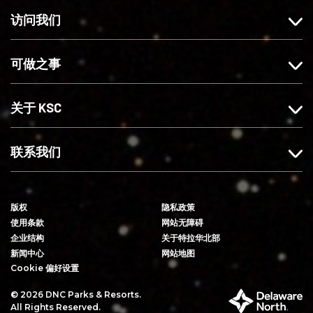
o
g
们
u
访问我们
o
r
b
k
a
e
可做之事
上
m
赞
上
我
关
关于 KSC
们
注
我
们
联系我们
版权
隐私政策
使用条款
网站无障碍
企业结构
关于特拉华北部
新闻中心
网站地图
Cookie 偏好设置
© 2026 DNC Parks & Resorts.
特
All Rights Reserved.
拉