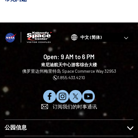
Choose
your
language
Open:
9 AM to 6 PM
肯尼迪航天中心游客综合大楼
佛罗里达州梅里特岛 Space Commerce Way 32953
1.855.433.4210
在
在
在
订
订阅我们的时事通讯
F
I
X
阅
a
n
上
Y
c
s
关
o
公园信息
e
t
注
u
b
a
我
T