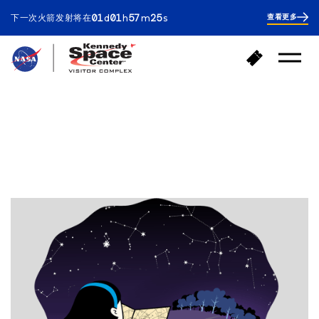
ay
our
inutes
econds
01
01
57
24
下一次火箭发射将在
查看更多
d
h
m
s
1
day
1
hour
57
返
购
minutes
43
打
回
买
开
seconds
首
门
菜
页
单
票
对不起！该网页在太空中丢失
了。