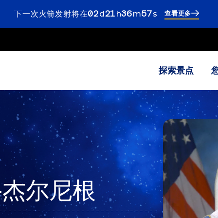
02
ays
21
ours
36
inutes
55
econds
下一次火箭发射将在
d
h
m
s
查看更多
2
days
21
hours
37
minutes
探索景点
E·杰尔尼根