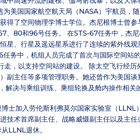
域中高速外流的建模、伽马射线暴，以及天体
她被选为美国国家航空航天局（NASA）宇航员，
获得了空间物理学博士学位。杰尼根博士曾参
、67、80和96号任务。 在STS-67任务中
恒星、行星及遥远星系进行了连续的紫外线观
-96任务中，机组人员完成了首次与国际空间站
行走，以支持空间站的建设。 除太空飞行经历
）副主任等多项管理职务。她还曾作为美国谈
科，解决与乘组训练、乘组轮换及舱内操作相关
尼根博士加入劳伦斯利弗莫尔国家实验室（LLN
进技术首席副主任、战略威慑副主任以及主任
季从LLNL退休。