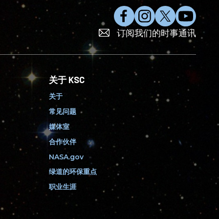
在
在
在
订
订阅我们的时事通讯
F
I
X
阅
a
n
上
Y
c
s
关
o
e
t
注
u
关于 KSC
b
a
我
T
o
g
们
u
关于
o
r
b
常见问题
k
a
e
上
m
媒体室
赞
上
合作伙伴
我
关
NASA.gov
们
注
绿道的环保重点
我
们
职业生涯