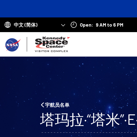
Open:
9 AM to 6 PM
Choose
your
返
language
回
首
页
宇航员名单
塔玛拉·“塔米”·