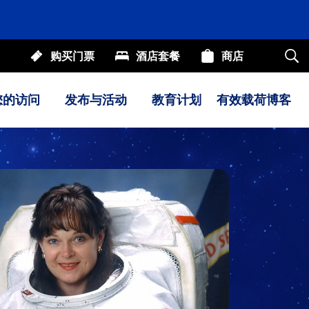
购买门票
酒店套餐
商店
搜
索
我
们
您的访问
发布与活动
教育计划
有效载荷博客
的
网
站