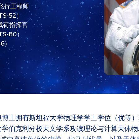
）飞行工程师
S-52）
效载荷指挥官
S-80）
96）
尔尼根博士拥有斯坦福大学物理学学士学位（优等
州大学伯克利分校天文学系攻读理论与计算天体