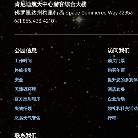
肯尼迪航天中心游客综合大楼
佛罗里达州梅里特岛 Space Commerce Way 32953
1.855.433.4210
公园信息
访问我们
工作时间
购买门票
路线指引
购买年票
安全
提升您的参观体
无障碍环境
酒店套餐
官方应用程序
企业活动
失物招领
婚礼和社交活动
恶劣天气警告
行程
联系我们