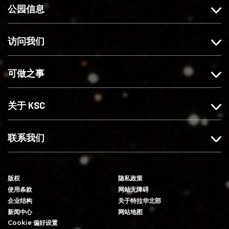
公园信息
e
t
注
u
b
a
我
T
o
g
们
u
访问我们
o
r
b
k
a
e
可做之事
上
m
赞
上
我
关
关于 KSC
们
注
我
们
联系我们
版权
隐私政策
使用条款
网站无障碍
企业结构
关于特拉华北部
新闻中心
网站地图
Cookie 偏好设置