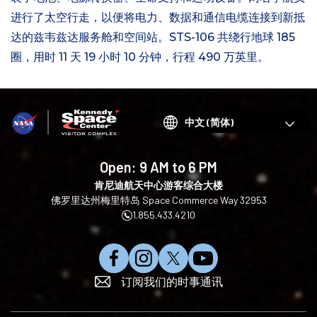
进行了太空行走，以便将电力、数据和通信电缆连接到新抵
达的兹韦兹达服务舱和空间站。STS-106 共绕行地球 185
圈，用时 11 天 19 小时 10 分钟，行程 490 万英里。
Choose
your
language
Open:
9 AM to 6 PM
肯尼迪航天中心游客综合大楼
佛罗里达州梅里特岛 Space Commerce Way 32953
1.855.433.4210
在
在
在
订
订阅我们的时事通讯
F
I
X
阅
a
n
上
Y
c
s
关
o