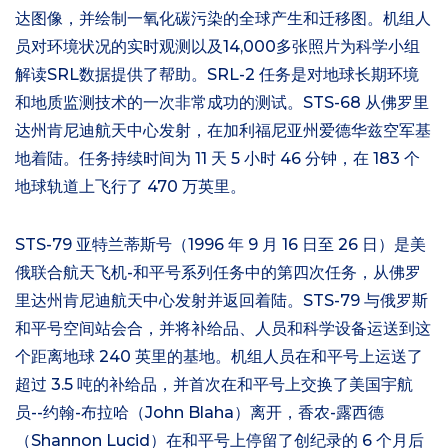
达图像，并绘制一氧化碳污染的全球产生和迁移图。机组人
员对环境状况的实时观测以及14,000多张照片为科学小组
解读SRL数据提供了帮助。SRL-2 任务是对地球长期环境
和地质监测技术的一次非常成功的测试。STS-68 从佛罗里
达州肯尼迪航天中心发射，在加利福尼亚州爱德华兹空军基
地着陆。任务持续时间为 11 天 5 小时 46 分钟，在 183 个
地球轨道上飞行了 470 万英里。
STS-79 亚特兰蒂斯号（1996 年 9 月 16 日至 26 日）是美
俄联合航天飞机-和平号系列任务中的第四次任务，从佛罗
里达州肯尼迪航天中心发射并返回着陆。STS-79 与俄罗斯
和平号空间站会合，并将补给品、人员和科学设备运送到这
个距离地球 240 英里的基地。机组人员在和平号上运送了
超过 3.5 吨的补给品，并首次在和平号上交换了美国宇航
员--约翰-布拉哈（John Blaha）离开，香农-露西德
（Shannon Lucid）在和平号上停留了创纪录的 6 个月后