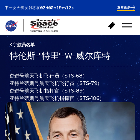
ays
ours
inutes
econds
02
00
19
11
下一次火箭发射将在
查看更多
d
h
m
s
2
days
19
minutes
31
返
购
seconds
打
回
买
开
首
门
菜
页
单
票
宇航员名单
特伦斯-"特里"-W-威尔库特
奋进号航天飞机飞行员（STS-68）
亚特兰蒂斯号航天飞机飞行员（STS-79）
奋进号航天飞机指挥官（STS-89）
亚特兰蒂斯号航天飞机指挥官（STS-106）