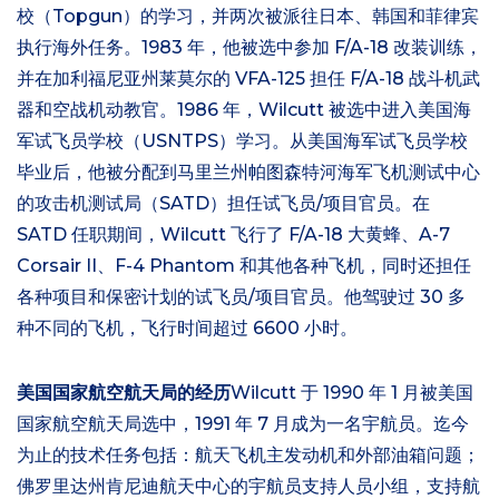
校（Topgun）的学习，并两次被派往日本、韩国和菲律宾
执行海外任务。1983 年，他被选中参加 F/A-18 改装训练，
并在加利福尼亚州莱莫尔的 VFA-125 担任 F/A-18 战斗机武
器和空战机动教官。1986 年，Wilcutt 被选中进入美国海
军试飞员学校（USNTPS）学习。从美国海军试飞员学校
毕业后，他被分配到马里兰州帕图森特河海军飞机测试中心
的攻击机测试局（SATD）担任试飞员/项目官员。在
SATD 任职期间，Wilcutt 飞行了 F/A-18 大黄蜂、A-7
Corsair II、F-4 Phantom 和其他各种飞机，同时还担任
各种项目和保密计划的试飞员/项目官员。他驾驶过 30 多
种不同的飞机，飞行时间超过 6600 小时。
美国国家航空航天局的经历
Wilcutt 于 1990 年 1 月被美国
国家航空航天局选中，1991 年 7 月成为一名宇航员。迄今
为止的技术任务包括：航天飞机主发动机和外部油箱问题；
佛罗里达州肯尼迪航天中心的宇航员支持人员小组，支持航