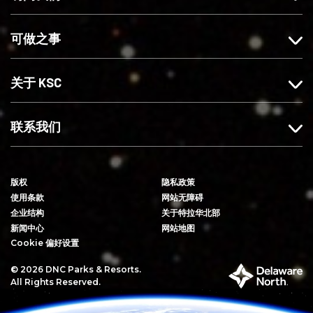
o
r
b
k
a
e
可做之事
上
m
赞
上
我
关
关于 KSC
们
注
我
们
联系我们
版权
隐私政策
使用条款
网站无障碍
企业结构
关于特拉华北部
新闻中心
网站地图
Cookie 偏好设置
© 2026 DNC Parks & Resorts.
特
All Rights Reserved.
拉
华