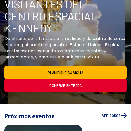
VISITANTES DEL
n
i
CENTRO ESPACIAL
c
i
KENNEDY
o
Da el salto de la fantasía a la realidad y descubre de cerca
el principal puerto espacial de Estados Unidos. Explora
las atracciones, consulta los próximos eventos y
lanzamientos, y empieza a planificar tu visita.
PLANIFIQUE SU VISITA
COMPRAR ENTRADA
Próximos eventos
VER TODOS