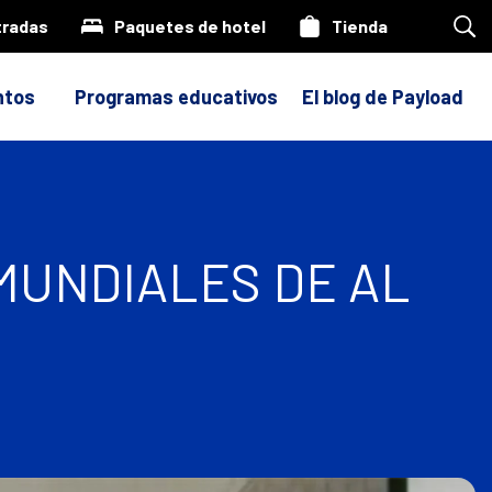
tradas
Paquetes de hotel
Tienda
Bus
en
nue
siti
ntos
Programas educativos
El blog de Payload
MUNDIALES DE AL