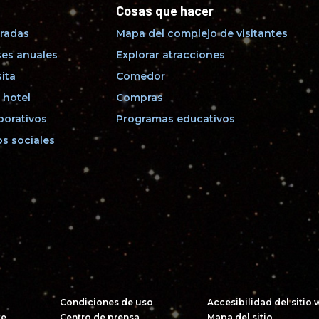
Cosas que hacer
radas
Mapa del complejo de visitantes
es anuales
Explorar atracciones
sita
Comedor
 hotel
Compras
porativos
Programas educativos
s sociales
Condiciones de uso
Accesibilidad del sitio
te
Centro de prensa
Mapa del sitio