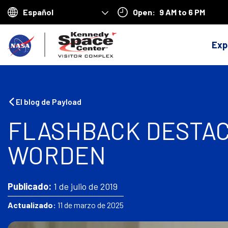
Open:
9 AM to 6 PM
Choose
your
V
language
Exp
o
l
v
El blog de Payload
e
FLASHBACK DESTAC
r
WORDEN
a
l
a
Publicado:
1 de julio de 2019
p
Actualizado:
11 de marzo de 2025
á