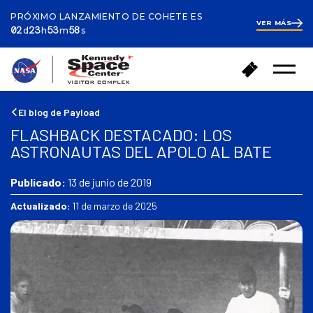
PRÓXIMO LANZAMIENTO DE COHETE ES
VER MÁS
ays
ours
inutes
econds
2
02
23
53
57
d
h
m
s
days
23
hours
54
V
C
minutes
Abrir
o
o
el
l
m
menú
v
p
El blog de Payload
e
r
FLASHBACK DESTACADO: LOS
r
a
ASTRONAUTAS DEL APOLO AL BATE
a
r
l
e
a
Publicado:
13 de junio de 2019
n
p
t
Actualizado:
11 de marzo de 2025
á
r
g
a
i
d
n
a
a
s
d
e
i