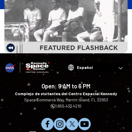
n
i
c
i
o
Choose
your
language
Open:
9 AM to 6 PM
Complejo de visitantes del Centro Espacial Kennedy
Space Commerce Way, Merritt Island, FL 32953
1.855.433.4210
S
S
S
S